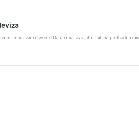
 deviza
om i medijskim štivom?! Da će mu i ovo jutro ličiti na prethodno misl