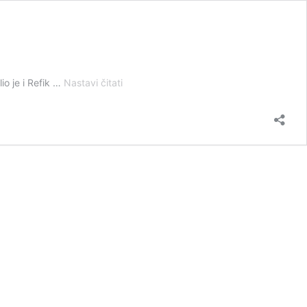
Čitatelj
io je i Refik …
Nastavi čitati
/
Jutarnja
kavica
i
torbica
puna
deviza