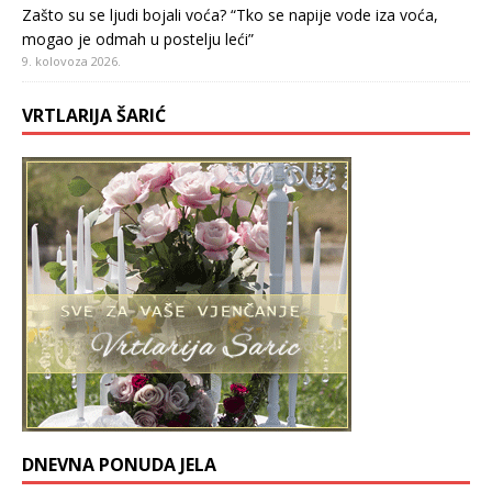
Zašto su se ljudi bojali voća? “Tko se napije vode iza voća,
mogao je odmah u postelju leći”
9. kolovoza 2026.
VRTLARIJA ŠARIĆ
DNEVNA PONUDA JELA