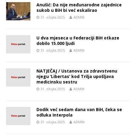
Anušić: Da nije međunarodne zajednice
sukob u BiH bi već eskalirao
31. ožujka 2025.
ADMIN
U dva mjeseca u Federaciji BiH otkaze
dobilo 15.000 ljudi
31. ožujka 2025.
ADMIN
NATJEČAJ / Ustanova za zdravstvenu
njegu ‘Libertas’ kod Trilja upošljava
medicinsku sestru
31. ožujka 2025.
ADMIN
Dodik već sedam dana van BiH, čeka se
odluka Interpola
31. ožujka 2025.
ADMIN