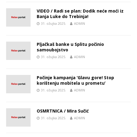
VIDEO / Radi se plan: Dodik neće moći iz
Banja Luke do Trebinja!
31. ožujka 2025.
ADMIN
Pljačkaš banke u Splitu počinio
samoubojstvo
31. ožujka 2025.
ADMIN
Počinje kampanja ‘Glavu gore! Stop
korištenju mobitela u prometu’
31. ožujka 2025.
ADMIN
OSMRTNICA / Mira Sučić
31. ožujka 2025.
ADMIN