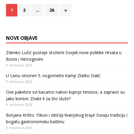
1
2
…
26
»
NOVE OBJAVE
Zdenko Lučić postaje stožerni čovjek nove politike Hrvata u
Bosni i Hercegovini
9. kolovoza 2026.
U Livnu otvoren 5. nogometni Kamp Zlatko Dalić
9. kolovoza 2026.
Ove paketiće svi bacamo nakon kupnje tenisice, a zapravo su
jako korisni: Znate li za što služe?
9. kolovoza 2026.
Borjana Krišto: ‘Okusi i običaji livanjskog kraja’ čuvaju tradiciju i
bogatu gastronomsku baštinu
9. kolovoza 2026.