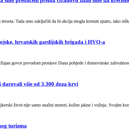
‘Kada smo prebačeni prema Grahovu znali smo da krećem
eseta. Tada smo zaključili da bi akcija mogla krenuti ujutro, iako niš
vojske, hrvatskih gardijskih brigada i HVO-a
držajan govor povodom proslave Dana pobjede i domovinske zahvalnost
i darovali više od 3.300 doza krvi
kerski život nije samo snažni motori, kožne jakne i vožnja. Svojim k
nog turizma