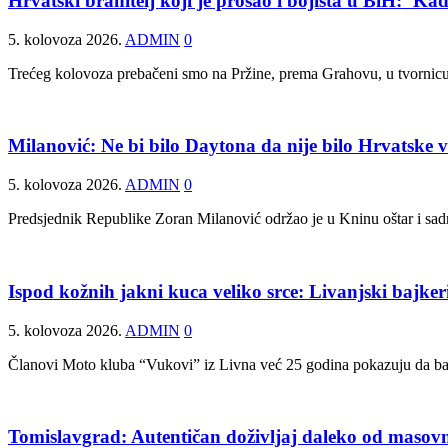
Hrvatski branitelj koji je prošao i bojišta u BiH: 
5. kolovoza 2026.
ADMIN
0
Trećeg kolovoza prebačeni smo na Pržine, prema Grahovu, u tvornicu tr
Milanović: Ne bi bilo Daytona da nije bilo Hrvatske 
5. kolovoza 2026.
ADMIN
0
Predsjednik Republike Zoran Milanović održao je u Kninu oštar i sa
Ispod kožnih jakni kuca veliko srce: Livanjski bajker
5. kolovoza 2026.
ADMIN
0
Članovi Moto kluba “Vukovi” iz Livna već 25 godina pokazuju da baj
Tomislavgrad: Autentičan doživljaj daleko od masov