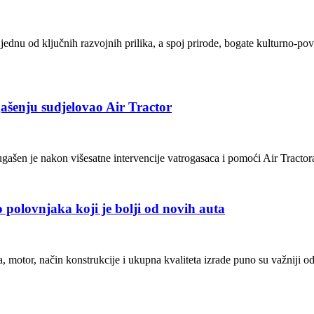
dnu od ključnih razvojnih prilika, a spoj prirode, bogate kulturno-povij
ašenju sudjelovao Air Tractor
ašen je nakon višesatne intervencije vatrogasaca i pomoći Air Tractor
polovnjaka koji je bolji od novih auta
a, motor, način konstrukcije i ukupna kvaliteta izrade puno su važniji