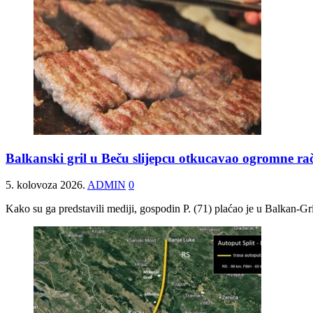
Balkanski gril u Beču slijepcu otkucavao ogromne ra
5. kolovoza 2026.
ADMIN
0
Kako su ga predstavili mediji, gospodin P. (71) plaćao je u Balkan-Gr