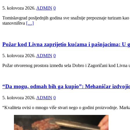
5. kolovoza 2026.
ADMIN
0
Tomislavgrad posljednjih godina sve snažnije prepoznaje turizam kao je
stanovništva
[…]
Požar kod Livna zaprijetio kućama i pašnjacima: U g
5. kolovoza 2026.
ADMIN
0
Požar otvorenog prostora između sela Dobro i Zagoričani kod Livna ug
“Da mogu, odmah bih ga kupio”: Mehaničar izdvojio 
5. kolovoza 2026.
ADMIN
0
“Kvaliteta ovisi o mnogo više stvari nego o godini proizvodnje. Mark