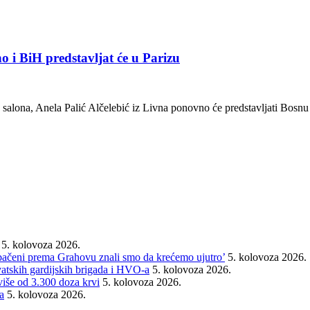
o i BiH predstavljat će u Parizu
og salona, Anela Palić Alčelebić iz Livna ponovno će predstavljati Bos
5. kolovoza 2026.
rebačeni prema Grahovu znali smo da krećemo ujutro’
5. kolovoza 2026.
vatskih gardijskih brigada i HVO-a
5. kolovoza 2026.
 više od 3.300 doza krvi
5. kolovoza 2026.
a
5. kolovoza 2026.