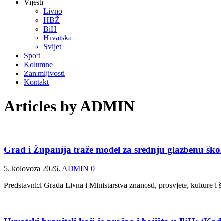
Vijesti
Livno
HBŽ
BiH
Hrvatska
Svijet
Sport
Kolumne
Zanimljivosti
Kontakt
Articles by
ADMIN
Grad i Županija traže model za srednju glazbenu ško
5. kolovoza 2026.
ADMIN
0
Predstavnici Grada Livna i Ministarstva znanosti, prosvjete, kulture 