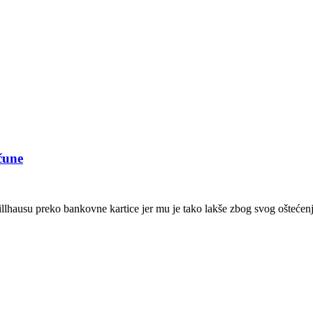
čune
illhausu preko bankovne kartice jer mu je tako lakše zbog svog oštećen