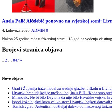
Anela Palić Alčelebić ponovno na svjetskoj sceni: Livn
4. kolovoza 2026.
ADMIN
0
Nakon 25 godina rada u frizerskoj struci i 18 godina vođenja vlastit
Brojevi stranica objava
1
2
…
847
»
Nove objave
Grad i Županija traže model za srednju glazbenu školu u Livnu
Hrvatski branitelj koji je prošao i bojišta u BiH: ‘Kada smo p
Milanović: Ne bi bilo Daytona da nije bilo Hrvatske vojske, hr
Ispod kožnih jakni kuca veliko srce: Livanjski bajkeri darovali
Tomislavgrad: Autentičan doživljaj daleko od masovnog turizm