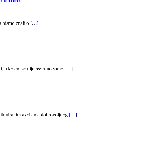
o ujutro’
ta nismo znali o
[…]
i, u kojem se nije osvrnuo samo
[…]
ontinuiranim akcijama dobrovoljnog
[…]