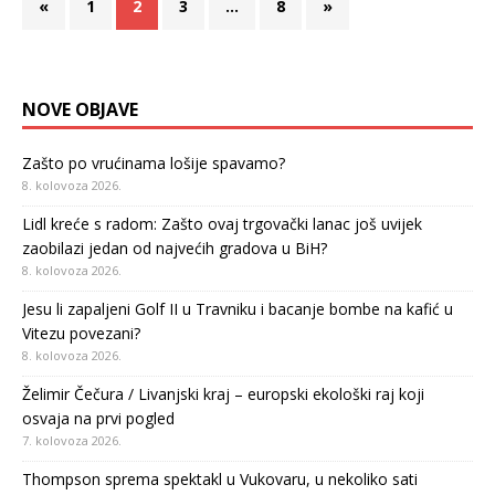
«
1
2
3
…
8
»
NOVE OBJAVE
Zašto po vrućinama lošije spavamo?
8. kolovoza 2026.
Lidl kreće s radom: Zašto ovaj trgovački lanac još uvijek
zaobilazi jedan od najvećih gradova u BiH?
8. kolovoza 2026.
Jesu li zapaljeni Golf II u Travniku i bacanje bombe na kafić u
Vitezu povezani?
8. kolovoza 2026.
Želimir Čečura / Livanjski kraj – europski ekološki raj koji
osvaja na prvi pogled
7. kolovoza 2026.
Thompson sprema spektakl u Vukovaru, u nekoliko sati