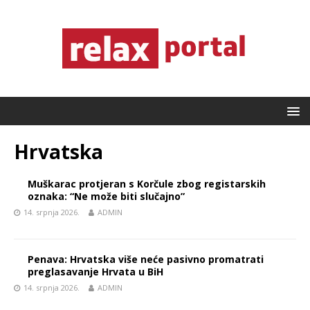
Hrvatska
Muškarac protjeran s Korčule zbog registarskih
oznaka: “Ne može biti slučajno”
14. srpnja 2026.
ADMIN
Penava: Hrvatska više neće pasivno promatrati
preglasavanje Hrvata u BiH
14. srpnja 2026.
ADMIN