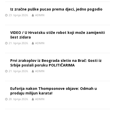
Iz zračne puške pucao prema djeci, jedno pogodio
23. lipnja 2026.
ADMIN
VIDEO / U Hrvatsku stiže robot koji može zamijeniti
šest zidara
21. lipnja 2026.
ADMIN
Prvi zrakoplov iz Beograda sletio na Brač: Gosti iz
Srbije poslali poruku POLITIČARIMA
21. lipnja 2026.
ADMIN
Euforija nakon Thompsonove objave: Odmah u
prodaju milijun karata!
20. lipnja 2026.
ADMIN