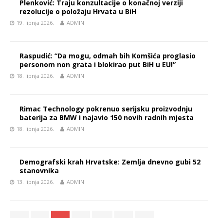
Plenković: Traju konzultacije o konačnoj verziji
rezolucije o položaju Hrvata u BiH
19. lipnja 2026.
ADMIN
Raspudić: “Da mogu, odmah bih Komšića proglasio
personom non grata i blokirao put BiH u EU!”
18. lipnja 2026.
ADMIN
Rimac Technology pokrenuo serijsku proizvodnju
baterija za BMW i najavio 150 novih radnih mjesta
18. lipnja 2026.
ADMIN
Demografski krah Hrvatske: Zemlja dnevno gubi 52
stanovnika
13. lipnja 2026.
ADMIN