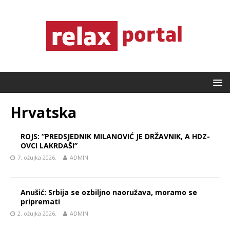
Hrvatska
ROJS: ”PREDSJEDNIK MILANOVIĆ JE DRŽAVNIK, A HDZ-
OVCI LAKRDAŠI”
7. ožujka 2026.
ADMIN
Anušić: Srbija se ozbiljno naoružava, moramo se
pripremati
2. ožujka 2026.
ADMIN