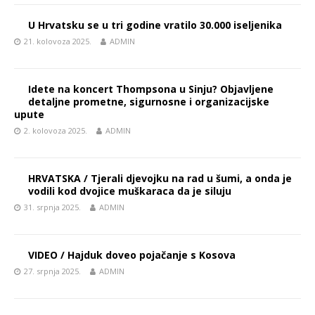
U Hrvatsku se u tri godine vratilo 30.000 iseljenika
21. kolovoza 2025.
ADMIN
Idete na koncert Thompsona u Sinju? Objavljene
detaljne prometne, sigurnosne i organizacijske
upute
2. kolovoza 2025.
ADMIN
HRVATSKA / Tjerali djevojku na rad u šumi, a onda je
vodili kod dvojice muškaraca da je siluju
31. srpnja 2025.
ADMIN
VIDEO / Hajduk doveo pojačanje s Kosova
27. srpnja 2025.
ADMIN