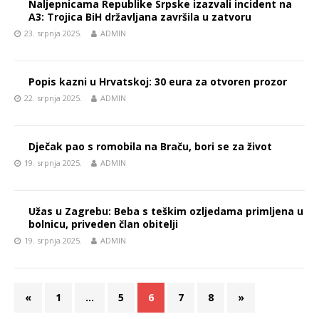
Naljepnicama Republike Srpske izazvali incident na
A3: Trojica BiH državljana završila u zatvoru
23. srpnja 2025.
ADMIN
Popis kazni u Hrvatskoj: 30 eura za otvoren prozor
22. srpnja 2025.
ADMIN
Dječak pao s romobila na Braču, bori se za život
19. srpnja 2025.
ADMIN
Užas u Zagrebu: Beba s teškim ozljedama primljena u
bolnicu, priveden član obitelji
19. srpnja 2025.
ADMIN
«
1
…
5
6
7
8
»