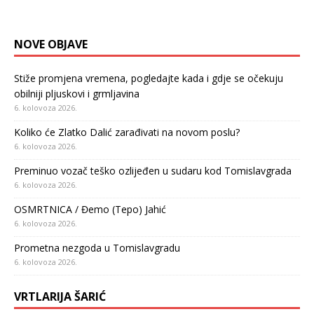
NOVE OBJAVE
Stiže promjena vremena, pogledajte kada i gdje se očekuju
obilniji pljuskovi i grmljavina
6. kolovoza 2026.
Koliko će Zlatko Dalić zarađivati na novom poslu?
6. kolovoza 2026.
Preminuo vozač teško ozlijeđen u sudaru kod Tomislavgrada
6. kolovoza 2026.
OSMRTNICA / Đemo (Tepo) Jahić
6. kolovoza 2026.
Prometna nezgoda u Tomislavgradu
6. kolovoza 2026.
VRTLARIJA ŠARIĆ