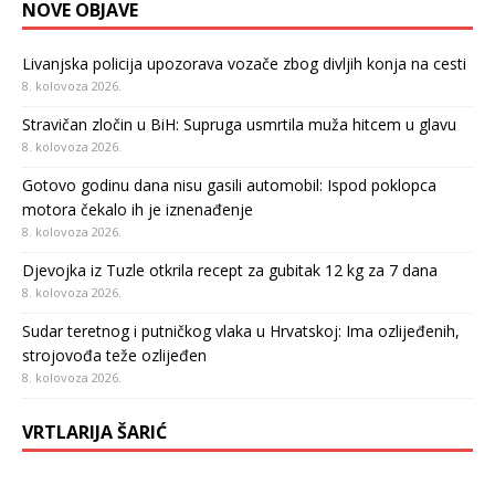
NOVE OBJAVE
Livanjska policija upozorava vozače zbog divljih konja na cesti
8. kolovoza 2026.
Stravičan zločin u BiH: Supruga usmrtila muža hitcem u glavu
8. kolovoza 2026.
Gotovo godinu dana nisu gasili automobil: Ispod poklopca
motora čekalo ih je iznenađenje
8. kolovoza 2026.
Djevojka iz Tuzle otkrila recept za gubitak 12 kg za 7 dana
8. kolovoza 2026.
Sudar teretnog i putničkog vlaka u Hrvatskoj: Ima ozlijeđenih,
strojovođa teže ozlijeđen
8. kolovoza 2026.
VRTLARIJA ŠARIĆ