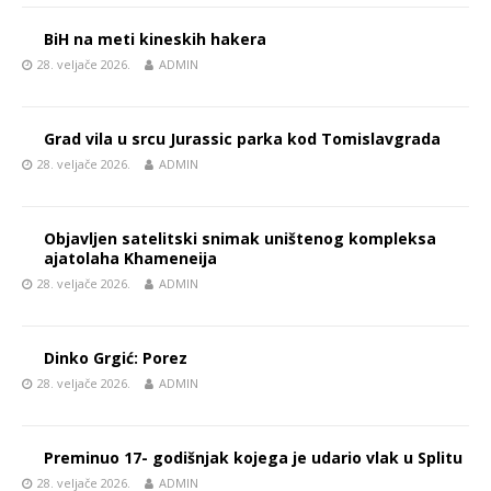
BiH na meti kineskih hakera
28. veljače 2026.
ADMIN
Grad vila u srcu Jurassic parka kod Tomislavgrada
28. veljače 2026.
ADMIN
Objavljen satelitski snimak uništenog kompleksa
ajatolaha Khameneija
28. veljače 2026.
ADMIN
Dinko Grgić: Porez
28. veljače 2026.
ADMIN
Preminuo 17- godišnjak kojega je udario vlak u Splitu
28. veljače 2026.
ADMIN