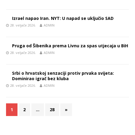
Izrael napao Iran. NYT: U napad se uključio SAD
28. veljače 2026.
ADMIN
Pruga od Šibenika prema Livnu za spas utjecaja u BiH
28. veljače 2026.
ADMIN
Srbi o hrvatskoj senzaciji protiv prvaka svijeta:
Dominirao igrač bez kluba
28. veljače 2026.
ADMIN
1
2
…
28
»