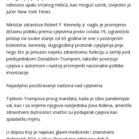
odnosno upalu srčanog mišića, kao mogući uzrok, izvijestio je
jučer New York Times.
Ministar zdravstva Robert F. Kennedy Jr. naglo je promijenio
državnu politiku prema cjepivima protiv covida-19, ograničivši
pristup na osobe starije od 65 godina te one s postojećim
bolestima. Kennedy, dugogodišnji protivnik cijepljenja prije
nego što je preuzeo najvišu zdravstvenu funkciju u zemlji pod
predsjednikom Donaldom Trumpom, također povezuje
cjepiva s autizmom i nastoji promijeniti nacionalne politike
imunizacije.
Najavljeno pooštravanje nadzora nad cjepivima
Tijekom Trumpova prvog mandata, kada je izbio pandemijski
val, kao i za vrijeme njegova nasljednika Joea Bidena, američki
zdravstveni dužnosnici snažno su podupirali cjepiva kao
spasilačku mjeru.
U dopisu koji je napisao glavni medicinski i znanstveni
dužnosnik FDA-e Vinay Prasad nije otkrivena dob ili