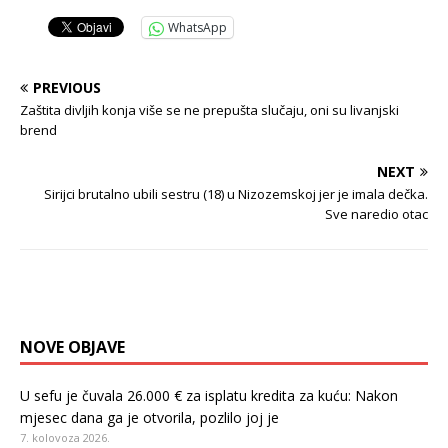
WhatsApp
PREVIOUS
Zaštita divljih konja više se ne prepušta slučaju, oni su livanjski
brend
NEXT
Sirijci brutalno ubili sestru (18) u Nizozemskoj jer je imala dečka.
Sve naredio otac
NOVE OBJAVE
U sefu je čuvala 26.000 € za isplatu kredita za kuću: Nakon
mjesec dana ga je otvorila, pozlilo joj je
7. kolovoza 2026.