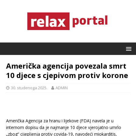
Američka agencija povezala smrt
10 djece s cjepivom protiv korone
30. studenoga 2025.
ADMIN
Američka Agencija za hranu i lijekove (FDA) navela je u
internom dopisu da je najmanje 10 djece vjerojatno umrlo
„zbog“ cijepljenja protiv covida-19, navodeći miokarditis,