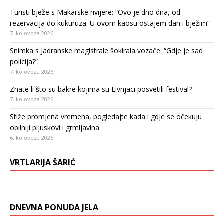
Turisti bježe s Makarske rivijere: “Ovo je dno dna, od
rezervacija do kukuruza. U ovom kaosu ostajem dan i bježim”
7. kolovoza 2026.
Snimka s Jadranske magistrale šokirala vozače: “Gdje je sad
policija?”
7. kolovoza 2026.
Znate li što su bakre kojima su Livnjaci posvetili festival?
7. kolovoza 2026.
Stiže promjena vremena, pogledajte kada i gdje se očekuju
obilniji pljuskovi i grmljavina
6. kolovoza 2026.
VRTLARIJA ŠARIĆ
DNEVNA PONUDA JELA