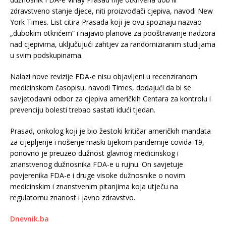
zdravstveno stanje djece, niti proizvođači cjepiva, navodi New
York Times. List citira Prasada koji je ovu spoznaju nazvao
„dubokim otkrićem“ i najavio planove za pooštravanje nadzora
nad cjepivima, uključujući zahtjev za randomiziranim studijama
u svim podskupinama.
Nalazi nove revizije FDA-e nisu objavljeni u recenziranom
medicinskom časopisu, navodi Times, dodajući da bi se
savjetodavni odbor za cjepiva američkih Centara za kontrolu i
prevenciju bolesti trebao sastati idući tjedan.
Prasad, onkolog koji je bio žestoki kritičar američkih mandata
za cijepljenje i nošenje maski tijekom pandemije covida-19,
ponovno je preuzeo dužnost glavnog medicinskog i
znanstvenog dužnosnika FDA-e u rujnu. On savjetuje
povjerenika FDA-e i druge visoke dužnosnike o novim
medicinskim i znanstvenim pitanjima koja utječu na
regulatornu znanost i javno zdravstvo.
Dnevnik.ba