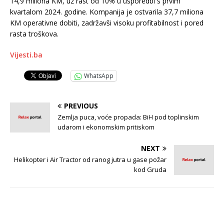
14,9 miliona KM, uz rast od 10% u usporedbi s prvim
kvartalom 2024. godine. Kompanija je ostvarila 37,7 miliona
KM operativne dobiti, zadržavši visoku profitabilnost i pored
rasta troškova.
Vijesti.ba
WhatsApp
PREVIOUS
Zemlja puca, voće propada: BiH pod toplinskim
udarom i ekonomskim pritiskom
NEXT
Helikopter i Air Tractor od ranog jutra u gase požar
kod Gruda