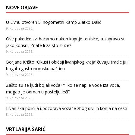
NOVE OBJAVE
U Livnu otvoren 5. nogometni Kamp Zlatko Dalić
9. kolovoza 2026.
Ove paketiće svi bacamo nakon kupnje tenisice, a zapravo su
jako korisni: Znate li za što služe?
9. kolovoza 2026.
Borjana Krišto: ‘Okusi i običaji livanjskog kraja’ čuvaju tradiciju i
bogatu gastronomsku baštinu
9. kolovoza 2026.
Zašto su se ljudi bojali voća? “Tko se napije vode iza voća,
mogao je odmah u postelju leći”
9. kolovoza 2026.
Livanjska policija upozorava vozače zbog divljih konja na cesti
8. kolovoza 2026.
VRTLARIJA ŠARIĆ