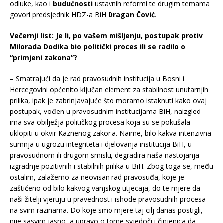
odluke, kao i
budućnosti
ustavnih reformi te drugim temama
govori predsjednik HDZ-a BiH
Dragan Čović
.
Večernji list: Je li, po vašem mišljenju, postupak protiv
Milorada Dodika bio politički proces ili se radilo o
“primjeni zakona”?
– Smatrajući da je rad pravosudnih institucija u Bosni i
Hercegovini općenito ključan element za stabilnost unutarnjih
prilika, ipak je zabrinjavajuće što moramo istaknuti kako ovaj
postupak, vođen u pravosudnim institucijama BiH, naizgled
ima sva obilježja političkog procesa koja su se pokušala
uklopiti u okvir Kaznenog zakona. Naime, bilo kakva intenzivna
sumnja u ugrozu integriteta i djelovanja institucija BiH, u
pravosudnom ili drugom smislu, degradira naša nastojanja
izgradnje pozitivnih i stabilnih prilika u BiH. Zbog toga se, među
ostalim, zalažemo za neovisan rad pravosuđa, koje je
zaštićeno od bilo kakvog vanjskog utjecaja, do te mjere da
naši žitelji vjeruju u pravednost i ishode pravosudnih procesa
na svim razinama. Do koje smo mjere taj cilj danas postigli,
nije sasvim jasno, a upravo o tome svjedoči i činjenica da