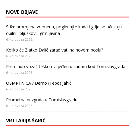
NOVE OBJAVE
Stiže promjena vremena, pogledajte kada i gdje se očekuju
obilniji pljuskovi i grmljavina
6. kolovoza 2026.
Koliko će Zlatko Dalić zarađivati na novom poslu?
6. kolovoza 2026.
Preminuo vozač teško ozlijeđen u sudaru kod Tomislavgrada
6. kolovoza 2026.
OSMRTNICA / Đemo (Tepo) Jahić
6. kolovoza 2026.
Prometna nezgoda u Tomislavgradu
6. kolovoza 2026.
VRTLARIJA ŠARIĆ