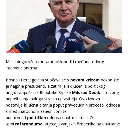
Mi se dugoročno moramo osloboditi međunarodnog
intervencionizma
Bosna i Hercegovina suočava se s
novom krizom
nakon što
je najprije presuđeno, a zatim je isključen iz političkog
angažiranja čelnik Republike Srpske
Milorad Dodik
. I to zbog
nepoštivanja naloga stranih upravitelja. Ovo iznova
postavlja
ključna
pitanja poput pravosudnih procesa, odnosa
s međunarodnom zajednicom te
budućnosti
političkih
odnosa unutar zemlje. O
temi
referenduma
, utjecaju vanjskih čimbenika na unutarnje