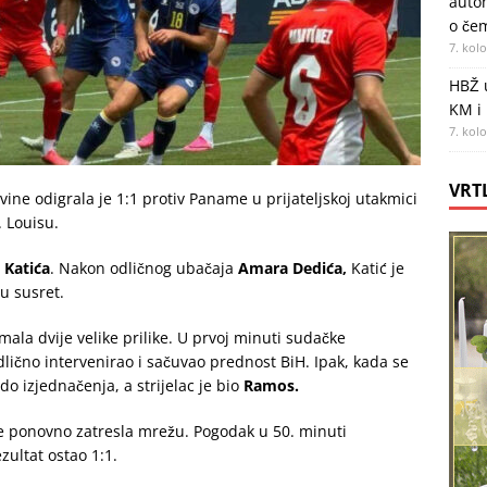
autom
o če
7. kol
HBŽ 
KM i
7. kol
VRT
ne odigrala je 1:1 protiv Paname u prijateljskoj utakmici
 Louisu.
 Katića
. Nakon odličnog ubačaja
Amara Dedića,
Katić je
u susret.
la dvije velike prilike. U prvoj minuti sudačke
lično intervenirao i sačuvao prednost BiH. Ipak, kada se
do izjednačenja, a strijelac je bio
Ramos.
ponovno zatresla mrežu. Pogodak u 50. minuti
zultat ostao 1:1.