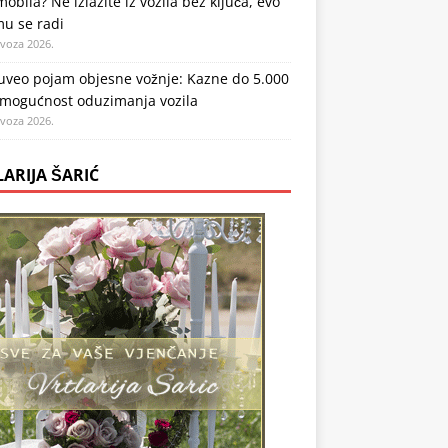
obila? Ne izlazite iz vozila bez ključa, evo
mu se radi
ovoza 2026.
uveo pojam objesne vožnje: Kazne do 5.000
 mogućnost oduzimanja vozila
ovoza 2026.
LARIJA ŠARIĆ