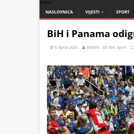
MENU
NASLOVNICA
VIJESTI
SPORT
BiH i Panama odig
6. lipnja 2026.
ADMIN
BiH
,
Sport