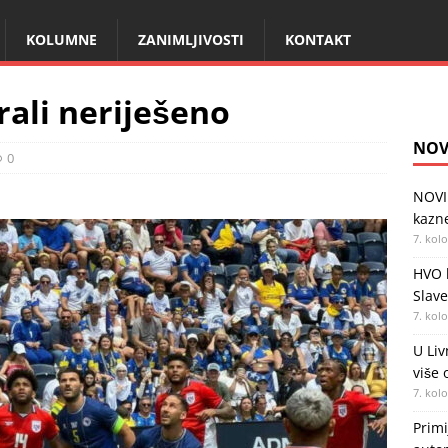
KOLUMNE
ZANIMLJIVOSTI
KONTAKT
rali neriješeno
NOV
0
NOVI
kazne
7. kol
HVO b
Slav
7. kol
U Liv
više 
7. kol
Primi