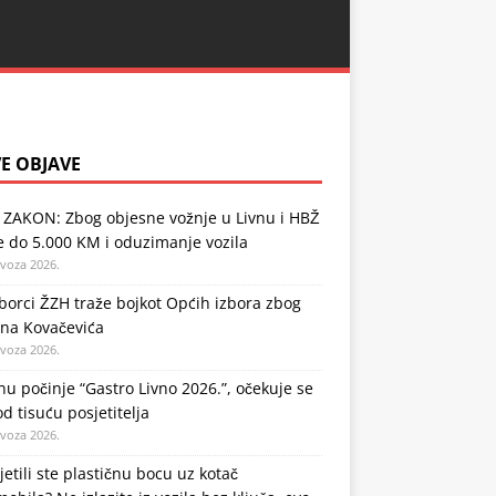
E OBJAVE
 ZAKON: Zbog objesne vožnje u Livnu i HBŽ
 do 5.000 KM i oduzimanje vozila
ovoza 2026.
orci ŽZH traže bojkot Općih izbora zbog
ena Kovačevića
ovoza 2026.
nu počinje “Gastro Livno 2026.”, očekuje se
od tisuću posjetitelja
ovoza 2026.
jetili ste plastičnu bocu uz kotač