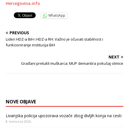
Hercegovina.info
WhatsApp
PREVIOUS
Lideri HDZ-a BiH i HDZ-a RH: Važno je očuvati stabilnost i
funkcioniranje institucija BiH
NEXT
Građani pretukli muškarca: MUP demantira pokušaj otmice
NOVE OBJAVE
Livanjska policija upozorava vozače zbog divljih konja na cesti
8. kolovoza 2026.