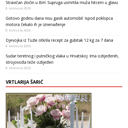
Stravičan zločin u BiH: Supruga usmrtila muža hitcem u glavu
8. kolovoza 2026.
Gotovo godinu dana nisu gasili automobil: Ispod poklopca
motora čekalo ih je iznenađenje
8. kolovoza 2026.
Djevojka iz Tuzle otkrila recept za gubitak 12 kg za 7 dana
8. kolovoza 2026.
Sudar teretnog i putničkog vlaka u Hrvatskoj: Ima ozlijeđenih,
strojovođa teže ozlijeđen
8. kolovoza 2026.
VRTLARIJA ŠARIĆ