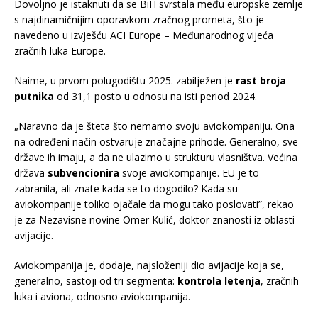
Dovoljno je istaknuti da se BiH svrstala među europske zemlje
s najdinamičnijim oporavkom zračnog prometa, što je
navedeno u izvješću ACI Europe – Međunarodnog vijeća
zračnih luka Europe.
Naime, u prvom polugodištu 2025. zabilježen je
rast broja
putnika
od 31,1 posto u odnosu na isti period 2024.
„Naravno da je šteta što nemamo svoju aviokompaniju. Ona
na određeni način ostvaruje značajne prihode. Generalno, sve
države ih imaju, a da ne ulazimo u strukturu vlasništva. Većina
država
subvencionira
svoje aviokompanije. EU je to
zabranila, ali znate kada se to dogodilo? Kada su
aviokompanije toliko ojačale da mogu tako poslovati”, rekao
je za Nezavisne novine Omer Kulić, doktor znanosti iz oblasti
avijacije.
Aviokompanija je, dodaje, najsloženiji dio avijacije koja se,
generalno, sastoji od tri segmenta:
kontrola letenja
, zračnih
luka i aviona, odnosno aviokompanija.