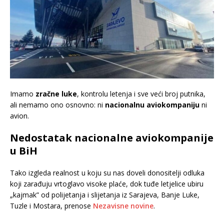
Imamo
zračne luke
, kontrolu letenja i sve veći broj putnika,
ali nemamo ono osnovno: ni
nacionalnu aviokompaniju
ni
avion.
Nedostatak nacionalne aviokompanije
u BiH
Tako izgleda realnost u koju su nas doveli donositelji odluka
koji zarađuju vrtoglavo visoke plaće, dok tuđe letjelice ubiru
„kajmak” od polijetanja i slijetanja iz Sarajeva, Banje Luke,
Tuzle i Mostara, prenose
Nezavisne novine
.