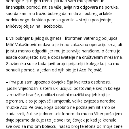
pomogne “što god treba” pa kad sam mu spomenuo
financijsku pomoć, niti se više javlja niti odgovara na poruke,
kao da sam mu tražio bubreg da mi da a i bubreg bi lakše
podnio nego da skida pare sa gomile – stoji u posljednjoj
Milićevoj objavi na Facebooku.
Bivši bubnjar Bijelog dugmeta i frontmen Vatrenog poljupca
Milić Vukašinović nedavno je imao zakazanu operaciju srca, ali
je istu morao odgoditi jer mu je zdravlje narušeno, o čemu je
asada obavijestio svoje obožavatelje na društvenim mrežama.
Glazbeniku su se tada javili brojni prijatelji i kolege koji su mu
ponudili pomoć, a jedan od njih bio je i Aco Pejović.
– Prvi put sam upoznao čovjeka čija kvaliteta osobnosti,
ljudski vrijednosni sistem uključujući poštovanje svojih kolega
iz muzičke branše, nadilazi osobni muzički uspjeh koji je
ogroman, a to je pjevač i umjetnik, velika zvijezda narodne
muzike Aco Pejović, koga osobno ne poznajem nit smo se
ikada sreli, čuli se jednom telefonom da mu na Viber pošaljem
dvije pjesme da čuje i to je sve i taj čovjek je kad je krenulo
sve ovo sa mojom bolešću, našao broj telefona od moje žene