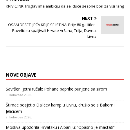
KRIVIĆ: NK Troglav ima ambiciju da se iduće sezone bori za viši rang
NEXT
OSAM DESETLJEĆA KRIJE SE ISTINA: Prije 80 g. Hitler i
Pavelić su spaljivali Hrvate Aržana, Trilja, Duvna,
Livna
NOVE OBJAVE
Savršen ljetni ručak: Pohane paprike punjene sa sirom
9. kolovoza 2026.
Štimac posjetio Dalićev kamp u Livnu, družio se s Bakom i
Jeličićem
9. kolovoza 2026.
Moskva upozorila Hrvatsku i Albaniju: “Opasno je maštati”