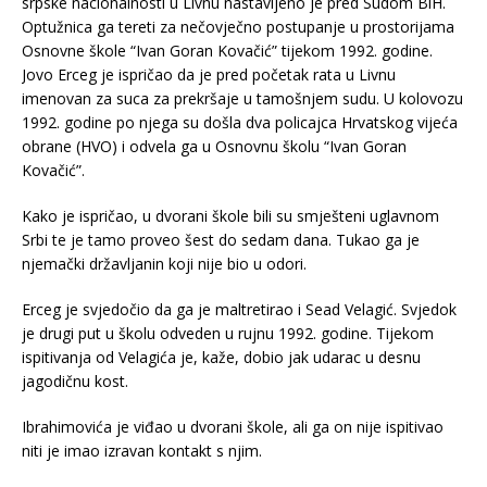
srpske nacionalnosti u Livnu nastavljeno je pred Sudom BiH.
Optužnica ga tereti za nečovječno postupanje u prostorijama
Osnovne škole “Ivan Goran Kovačić” tijekom 1992. godine.
Jovo Erceg je ispričao da je pred početak rata u Livnu
imenovan za suca za prekršaje u tamošnjem sudu. U kolovozu
1992. godine po njega su došla dva policajca Hrvatskog vijeća
obrane (HVO) i odvela ga u Osnovnu školu “Ivan Goran
Kovačić”.
Kako je ispričao, u dvorani škole bili su smješteni uglavnom
Srbi te je tamo proveo šest do sedam dana. Tukao ga je
njemački državljanin koji nije bio u odori.
Erceg je svjedočio da ga je maltretirao i Sead Velagić. Svjedok
je drugi put u školu odveden u rujnu 1992. godine. Tijekom
ispitivanja od Velagića je, kaže, dobio jak udarac u desnu
jagodičnu kost.
Ibrahimovića je viđao u dvorani škole, ali ga on nije ispitivao
niti je imao izravan kontakt s njim.