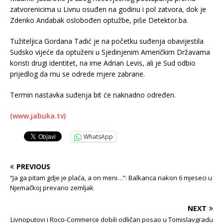
zatvorenicima u Livnu osuđen na godinu i pol zatvora, dok je
Zdenko Andabak oslobođen optužbe, piše Detektor.ba.
Tužiteljica Gordana Tadić je na početku suđenja obavijestila
Sudsko vijeće da optuženi u Sjedinjenim Američkim Državama
koristi drugi identitet, na ime Adrian Levis, ali je Sud odbio
prijedlog da mu se odrede mjere zabrane.
Termin nastavka suđenja bit će naknadno određen.
(www.jabuka.tv)
WhatsApp
PREVIOUS
“Ja ga pitam gdje je plaća, a on meni…”: Balkanca nakon 6 mjeseci u
Njemačkoj prevario zemljak
NEXT
Livnoputovi i Roco-Commerce dobili odličan posao u Tomislavgradu