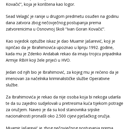
Kovačić”, koja je korištena kao logor.
Sead Velagić je ranije u drugom predmetu osuđen na godinu
dana zatvora zbog nečovječnog postupanja prema
zatvorenicima u Osnovnoj školi “Ivan Goran Kovačić”.
Kao svjedok optužbe iskaz je dao Muamir Jašarević, koji je
ispričao da je Ibrahimovića upoznao u lipnju 1992. godine,
kada mu je Zdenko Andabak rekao da imaju trojicu pripadnika
Armije RBiH koji žele prijeći u HVO.
Jedan od njih bio je Ibrahimović, za kojeg mu je rečeno da je
imenovan za načelnika kriminalističke službe Operativne
službe.
Za Ibrahimovića je rekao da nije osoba koja bi nekoga udarila
te da su zajedno sudjelovali u pretresima kuća tijekom potrage
za oružjem. Naveo je da su kod stanovnika srpske
nacionalnosti pronašli oko 2.500 cijevi pješačkog oružja.
Muamir Jašarević je zbog nečovječnog postupanja prema