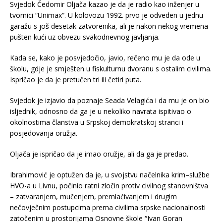
Svjedok Čedomir Oljača kazao je da je radio kao inženjer u
tvornici “Unimax“. U kolovozu 1992. prvo je odveden u jednu
garažu s još desetak zatvorenika, ali je nakon nekog vremena
pušten kući uz obvezu svakodnevnog javljanja.
Kada se, kako je posvjedočio, javio, rečeno mu je da ode u
školu, gdje je smješten u fiskulturnu dvoranu s ostalim civilima.
Ispričao je da je pretučen tri ili četiri puta.
Svjedok je izjavio da poznaje Seada Velagića i da mu je on bio
isljednik, odnosno da ga je u nekoliko navrata ispitivao o
okolnostima članstva u Srpskoj demokratskoj stranci i
posjedovanja oružja.
Oljača je ispričao da je imao oružje, ali da ga je predao.
Ibrahimović je optužen da je, u svojstvu načelnika krim–službe
HVO-a u Livnu, počinio ratni zločin protiv civilnog stanovništva
– zatvaranjem, mučenjem, premlaćivanjem i drugim
nečovječnim postupcima prema civilima srpske nacionalnosti
zatočenim u prostorijama Osnovne škole “Ivan Goran