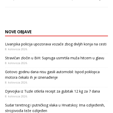
NOVE OBJAVE
Livanjska policija upozorava vozače zbog divljih konja na cesti
8. kolovoza 2026.
Stravičan zločin u BiH: Supruga usmrtila muža hitcem u glavu
8. kolovoza 2026.
Gotovo godinu dana nisu gasili automobil: Ispod poklopca
motora čekalo ih je iznenađenje
8. kolovoza 2026.
Djevojka iz Tuzle otkrila recept za gubitak 12 kg za 7 dana
8. kolovoza 2026.
Sudar teretnog i putničkog vlaka u Hrvatskoj: Ima ozlijeđenih,
strojovođa teže ozlijeđen