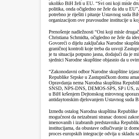
ukoliko BiH želi u EU. “Svi oni koji misle dru
politika, onda očigledno ne žele da idu u EU”,
potrebno je riješiti i pitanje Ustavnog suda 
organizacijom ove pravosudne institucije u koj
Prenošenje nadležnosti “Oni koji misle drugači
Christiana Schmidta, očigledno ne žele da idem
Govoreći o dijelu zaključaka Narodne skupšti
graničnoj kontroli koje treba da usvoji Zastu
je tu situacija potpuno jasna, dodajući da je 
sjednici Narodne skupštine objasnio da u ovim
“Zakonodavni odbor Narodne skupštine izjasni
Republike Srpske u Zastupničkom domu amandm
Opravdanja nema Narodna skupština Republike 
SNSD, NPS-DNS, DEMOS-SPS, SP i US, zaklju
u BiH kršenjem Dejtonskog mirovnog sporazu
antidaytonskim djelovanjem Ustavnog suda Bi
Između ostalog Narodna skupština Republike S
mogućnost da neizabrani stranac donosi zakone
imenovanih i izabranih predstavnika Republik
institucijama, da obustave odlučivanje iz dome
proces europskih integracije odvija u skladu s