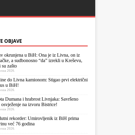
E OBJAVE
v okrunjena u BiH: Ona je iz Livna, on iz
čke, a sudbonosno “da” izrekli u Kreševu,
i su zašto
voza 2026.
ne do Livna kamionom: Stigao prvi električni
us u BiH!
voza 2026.
ta Dumana i hrabrost Livnjaka: Savršeno
o osvježenje na izvoru Bistrice!
voza 2026.
utni rekorder: Umirovljenik iz BiH prima
inu već 76 godina
voza 2026.