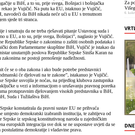
Za po
gačije u BiH, a to su, prije svega, Bošnjaci i bošnjačka
Višeg
 rekao je Vujičić. Na putu ka EU, istaknuo je Vujičić,
6. kolo
BiH, navodeći da BiH nikada neće ući u EU s trenutnom
em sjede tri stranca.
VRT
je i smatraju da ne treba rješavati pitanje Ustavnog suda i
o u EU, a to su, prije svega, Bošnjaci”, naglasio je Vujičić.
ne Republike Srpske o zakonima o zaštiti osobnih podataka i
pnički dom Parlamentarne skupštine BiH, Vujičić je istakao da
ministar unutarnjih poslova Republike Srpske Siniša Karan na
 zakonima ne postoji prenošenje nadležnosti.
t će se o oba zakona i ako bude potrebe predstavnici
anski će djelovati na te zakone”, istakanuo je Vujičić.
Srpske usvojila je noćas, na prijedlog klubova zastupnika
čke u vezi a informacijom o urušavanju pravnog poretka
ma protupravnim djelovanjem visokih predstavnika u BiH,
H, Suda i Tužilaštva BiH.
rpske konstatirala da pravni sustav EU ne prihvaća
 umjesto demokratski izabranih institucija, te zahtijeva od
e Srpske iz srpskog konstitutivnog naroda u zajedničkim
na europskih integracija sve dok se ne uspostave uvjeti da se
DNE
a postulatima demokratije i vladavine prava.