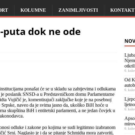
ORT
KOLUMNE
ZANIMLJIVOSTI
KONTAKT
-puta dok ne ode
NOV
Ljuba
Njema
otkril
6. kolo
Od Ki
autob
nstitucijama ponašat će se u skladu sa zahtjevima i odlukama
6. kolo
o je poslanik SNSD-a u Predstavničkom domu Parlamentarne
Ljepo
dta Vujičić je, komentirajući zaključke koje je na posebnoj
ljetn
e Srpske, naveo da je svima jasno da, ukoliko BiH hoće u
6. kolo
a skupština BiH i entitetski parlamenti, a ne jedan čovjek u
 zakonodavca.
Apsol
mirov
donosi odluke i zakone po kojima se sudi legitimno izabranom
6. kolo
ić Srni. Naglasio je i da se pitanje Schmidta mora zatvoriti,