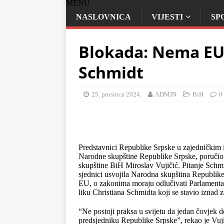
MENU
NASLOVNICA
VIJESTI
SP
Blokada: Nema EU
Schmidt
25. prosinca 2024.
ADMIN
BiH
0
Predstavnici Republike Srpske u zajedničkim i
Narodne skupštine Republike Srpske, poruči
skupštine BiH Miroslav Vujičić. Pitanje Schmi
sjednici usvojila Narodna skupština Republik
EU, o zakonima moraju odlučivati Parlamentarn
liku Christiana Schmidta koji se stavio iznad
“Ne postoji praksa u svijetu da jedan čovjek 
predsjedniku Republike Srpske”, rekao je Vujič