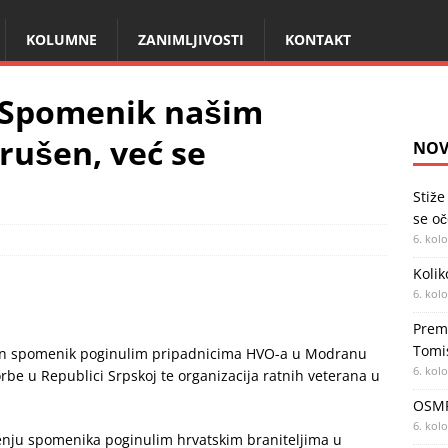
KOLUMNE
ZANIMLJIVOSTI
KONTAKT
 “Spomenik našim
srušen, već se
NOV
Stiže
se oč
6. kol
Kolik
6. kol
Premi
Tomi
njen spomenik poginulim pripadnicima HVO-a u Modranu
6. kol
orbe u Republici Srpskoj te organizacija ratnih veterana u
OSMR
6. kol
šenju spomenika poginulim hrvatskim braniteljima u