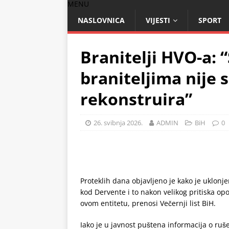
MENU
NASLOVNICA
VIJESTI
SPORT
Branitelji HVO-a:
braniteljima nije 
rekonstruira”
26. svibnja 2026.
ADMIN
BiH
0
Proteklih dana objavljeno je kako je uklo
kod Dervente i to nakon velikog pritiska op
ovom entitetu, prenosi Večernji list BiH.
Iako je u javnost puštena informacija o ru