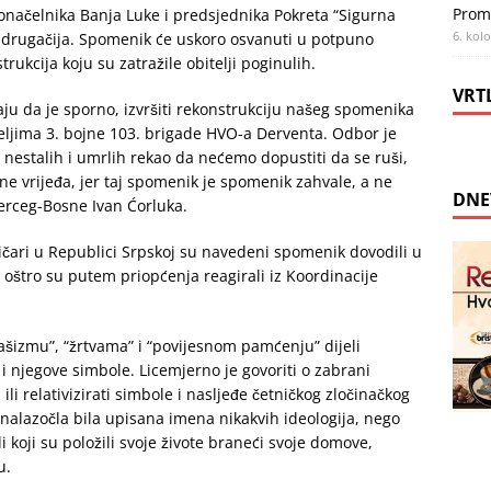
Prom
načelnika Banja Luke i predsjednika Pokreta “Sigurna
6. kol
ak drugačija. Spomenik će uskoro osvanuti u potpuno
ukcija koju su zatražile obitelji poginulih.
VRT
ju da je sporno, izvršiti rekonstrukciju našeg spomenika
eljima 3. bojne 103. brigade HVO-a Derventa. Odbor je
i nestalih i umrlih rekao da nećemo dopustiti da se ruši,
e vrijeđa, jer taj spomenik je spomenik zahvale, a ne
DNE
Herceg-Bosne Ivan Ćorluka.
tičari u Republici Srpskoj su navedeni spomenik dovodili u
 oštro su putem priopćenja reagirali iz Koordinacije
fašizmu”, “žrtvama” i “povijesnom pamćenju” dijeli
et i njegove simbole. Licemjerno je govoriti o zabrani
 ili relativizirati simbole i nasljeđe četničkog zločinačkog
alazočla bila upisana imena nikakvih ideologija, nego
 koji su položili svoje živote braneći svoje domove,
u.