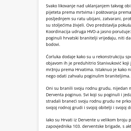
Svako likovanje nad uklanjanjem takvog obi
pijeteta prema mrtvima i poštovanja prema 
posljednjem su ratu ubijani, zatvarani, pro
su stoljećima živjeli. Ovo predstavlja poku
Koordinacija udruga HVO-a jasno poručuje: 
poginuli hrvatski branitelji vrijeđaju, niti 
bodovi.
Ćorluka dodaje kako su u rekonstrukciju sp
objavom ih je preduhitrio Stanivuković koji
mržnju prema Hrvatima. Istaknuo je kako ni
nego odati zahvalu poginulim braniteljima.
Oni su branili svoju rodnu grudu, nijedan
Derventa poginuo. Svi koji su poginuli i je
stradali braneći svoju rodnu grudu ne prko
svojoj rodnoj grudi i svojoj obitelji i svojoj 
Iako su Hrvati iz Dervente u velikom broju p
zapovjednika 103. derventske brigade, s a