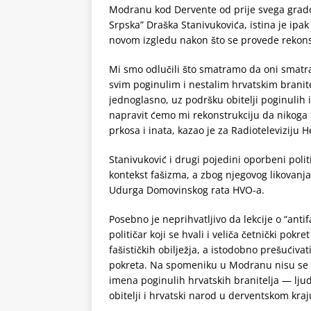
Modranu kod Dervente od prije svega grado
Srpska” Draška Stanivukovića, istina je ip
novom izgledu nakon što se provede rekonstr
Mi smo odlučili što smatramo da oni smatra
svim poginulim i nestalim hrvatskim branit
jednoglasno, uz podršku obitelji poginulih 
napravit ćemo mi rekonstrukciju da nikoga n
prkosa i inata, kazao je za Radioteleviziju 
Stanivuković i drugi pojedini oporbeni poli
kontekst fašizma, a zbog njegovog likovanja
Udurga Domovinskog rata HVO-a.
Posebno je neprihvatljivo da lekcije o “anti
političar koji se hvali i veliča četnički pokr
fašističkih obilježja, a istodobno prešućivati
pokreta. Na spomeniku u Modranu nisu se n
imena poginulih hrvatskih branitelja — ljudi
obitelji i hrvatski narod u derventskom kraj