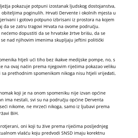
lježja pokazuje potpuni izostanak ljudskog dostojanstva,
obiteljima poginulih. Hrvati Dervente i okolnih mjesta u
tjerivani i gotovo potpuno izbrisani iz prostora na kojem
šaj da se zatru tragovi Hrvata na ovome području.
nećemo dopustiti da se hrvatske žrtve brišu, da se
da se nad njihovim imenima skupljaju jeftini politički
omenika htjeli ući tiho bez ikakve medijske pompe, no, s
 je na ovaj način prema njegovim riječima pokazao veliku
 sa prethodnim spomenikom nikoga nisu htjeli vrijeđati,
 momak koji je na onom spomeniku nije izvan općine
dan ima nestali, svi su na području općine Derventa
seći nikome, ne mrzeći nikoga, samo iz ljubavi prema
državi BiH.
rotjerani, oni koji tu žive prema riječima posljednjeg
ktualnom vlašću koju predvodi SNSD imaju korektnu