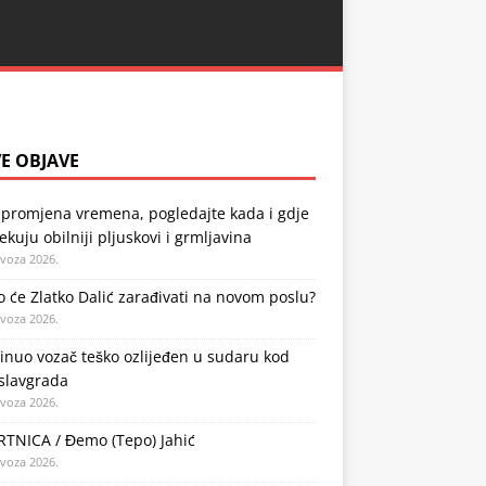
E OBJAVE
 promjena vremena, pogledajte kada i gdje
ekuju obilniji pljuskovi i grmljavina
ovoza 2026.
o će Zlatko Dalić zarađivati na novom poslu?
ovoza 2026.
nuo vozač teško ozlijeđen u sudaru kod
slavgrada
ovoza 2026.
TNICA / Đemo (Tepo) Jahić
ovoza 2026.