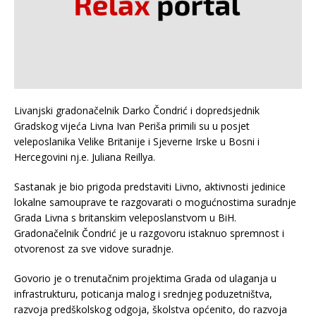
Livanjski gradonačelnik Darko Čondrić i dopredsjednik
Gradskog vijeća Livna Ivan Periša primili su u posjet
veleposlanika Velike Britanije i Sjeverne Irske u Bosni i
Hercegovini nj.e. Juliana Reillya.
Sastanak je bio prigoda predstaviti Livno, aktivnosti jedinice
lokalne samouprave te razgovarati o mogućnostima suradnje
Grada Livna s britanskim veleposlanstvom u BiH.
Gradonačelnik Čondrić je u razgovoru istaknuo spremnost i
otvorenost za sve vidove suradnje.
Govorio je o trenutačnim projektima Grada od ulaganja u
infrastrukturu, poticanja malog i srednjeg poduzetništva,
razvoja predškolskog odgoja, školstva općenito, do razvoja