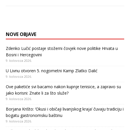
NOVE OBJAVE
Zdenko Lučić postaje stožerni čovjek nove politike Hrvata u
Bosni i Hercegovini
9. kolovoza 2026.
U Livnu otvoren 5. nogometni Kamp Zlatko Dalić
9. kolovoza 2026.
Ove paketiće svi bacamo nakon kupnje tenisice, a zapravo su
jako korisni: Znate li za što služe?
9. kolovoza 2026.
Borjana Krišto: ‘Okusi i običaji livanjskog kraja’ čuvaju tradiciju i
bogatu gastronomsku baštinu
9. kolovoza 2026.