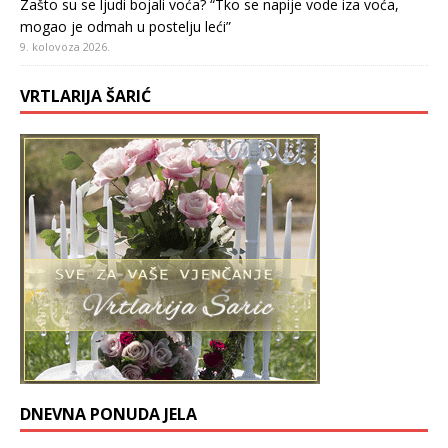
Zašto su se ljudi bojali voća? “Tko se napije vode iza voća,
mogao je odmah u postelju leći”
9. kolovoza 2026.
VRTLARIJA ŠARIĆ
DNEVNA PONUDA JELA