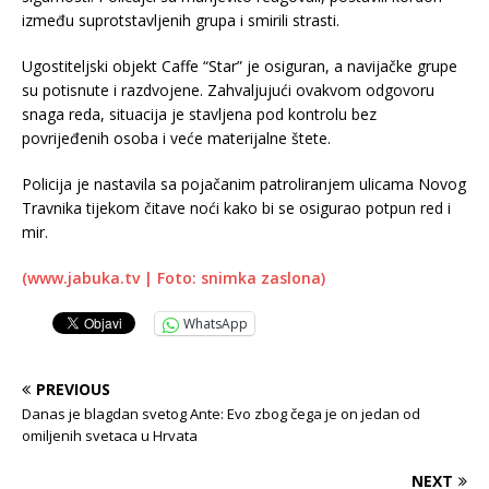
između suprotstavljenih grupa i smirili strasti.
Ugostiteljski objekt Caffe “Star” je osiguran, a navijačke grupe
su potisnute i razdvojene. Zahvaljujući ovakvom odgovoru
snaga reda, situacija je stavljena pod kontrolu bez
povrijeđenih osoba i veće materijalne štete.
​Policija je nastavila sa pojačanim patroliranjem ulicama Novog
Travnika tijekom čitave noći kako bi se osigurao potpun red i
mir.
(www.jabuka.tv | Foto: snimka zaslona)
WhatsApp
PREVIOUS
Danas je blagdan svetog Ante: Evo zbog čega je on jedan od
omiljenih svetaca u Hrvata
NEXT