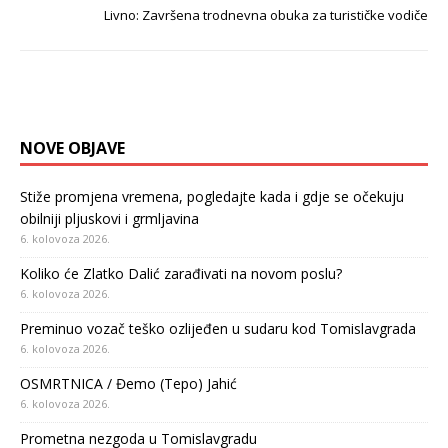
Livno: Završena trodnevna obuka za turističke vodiče
NOVE OBJAVE
Stiže promjena vremena, pogledajte kada i gdje se očekuju
obilniji pljuskovi i grmljavina
6. kolovoza 2026.
Koliko će Zlatko Dalić zarađivati na novom poslu?
6. kolovoza 2026.
Preminuo vozač teško ozlijeđen u sudaru kod Tomislavgrada
6. kolovoza 2026.
OSMRTNICA / Đemo (Tepo) Jahić
6. kolovoza 2026.
Prometna nezgoda u Tomislavgradu