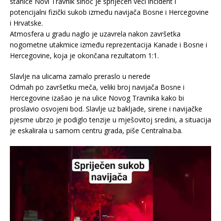
stanice Novi Travnik sinoć je spriječen veći incident i
potencijalni fizički sukob između navijača Bosne i Hercegovine
i Hrvatske.
​Atmosfera u gradu naglo je uzavrela nakon završetka
nogometne utakmice između reprezentacija Kanade i Bosne i
Hercegovine, koja je okončana rezultatom 1:1.
​Slavlje na ulicama zamalo preraslo u nerede
Odmah po završetku meča, veliki broj navijača Bosne i
Hercegovine izašao je na ulice Novog Travnika kako bi
proslavio osvojeni bod. Slavlje uz bakljade, sirene i navijačke
pjesme ubrzo je podiglo tenzije u mješovitoj sredini, a situacija
je eskalirala u samom centru grada, piše Centralna.ba.