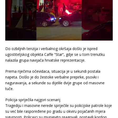
​Do ozbiljnih tenzija i verbalnog okršaja došlo je ispred
ugostiteljskog objekta Caffe “Star“, gdje se u tom trenutku
nalazila grupa navijača hrvatske reprezentacije.
​Prema riječima očevidaca, situacija je u sekundi postala
napeta. Došlo je do žestoke verbalne prepirke, psovki i
naguravanja, a sekunde su dijelile dvije grupe od masovne
tuče.
​Policija spriječila najgori scenarij
Tragediju i masovne nerede spriječile su policijske patrole koje
su već bile raspoređene po gradu u okviru pojačanih mjera
sigurnosti. Policajci su munjevito reagovali, postavili kordon