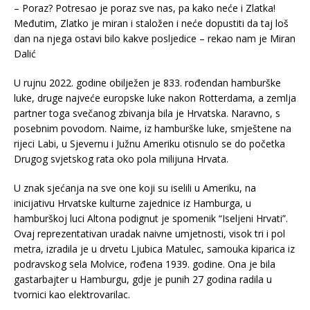
– Poraz? Potresao je poraz sve nas, pa kako neće i Zlatka!
Međutim, Zlatko je miran i staložen i neće dopustiti da taj loš
dan na njega ostavi bilo kakve posljedice – rekao nam je Miran
Dalić
U rujnu 2022. godine obilježen je 833. rođendan hamburške
luke, druge najveće europske luke nakon Rotterdama, a zemlja
partner toga svečanog zbivanja bila je Hrvatska. Naravno, s
posebnim povodom. Naime, iz hamburške luke, smještene na
rijeci Labi, u Sjevernu i Južnu Ameriku otisnulo se do početka
Drugog svjetskog rata oko pola milijuna Hrvata.
U znak sjećanja na sve one koji su iselili u Ameriku, na
inicijativu Hrvatske kulturne zajednice iz Hamburga, u
hamburškoj luci Altona podignut je spomenik “Iseljeni Hrvati”.
Ovaj reprezentativan uradak naivne umjetnosti, visok tri i pol
metra, izradila je u drvetu Ljubica Matulec, samouka kiparica iz
podravskog sela Molvice, rođena 1939. godine. Ona je bila
gastarbajter u Hamburgu, gdje je punih 27 godina radila u
tvornici kao elektrovarilac.