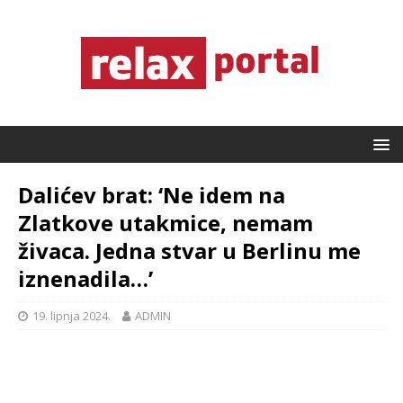
Dalićev brat: ‘Ne idem na
Zlatkove utakmice, nemam
živaca. Jedna stvar u Berlinu me
iznenadila…’
19. lipnja 2024.
ADMIN