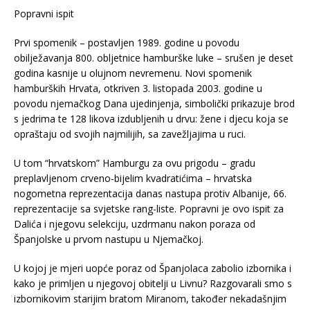
Popravni ispit
Prvi spomenik – postavljen 1989. godine u povodu
obilježavanja 800. obljetnice hamburške luke – srušen je deset
godina kasnije u olujnom nevremenu. Novi spomenik
hamburških Hrvata, otkriven 3. listopada 2003. godine u
povodu njemačkog Dana ujedinjenja, simbolički prikazuje brod
s jedrima te 128 likova izdubljenih u drvu: žene i djecu koja se
opraštaju od svojih najmilijih, sa zavežljajima u ruci.
U tom “hrvatskom” Hamburgu za ovu prigodu – gradu
preplavljenom crveno-bijelim kvadratićima – hrvatska
nogometna reprezentacija danas nastupa protiv Albanije, 66.
reprezentacije sa svjetske rang-liste. Popravni je ovo ispit za
Dalića i njegovu selekciju, uzdrmanu nakon poraza od
Španjolske u prvom nastupu u Njemačkoj.
U kojoj je mjeri uopće poraz od Španjolaca zabolio izbornika i
kako je primljen u njegovoj obitelji u Livnu? Razgovarali smo s
izbornikovim starijim bratom Miranom, također nekadašnjim