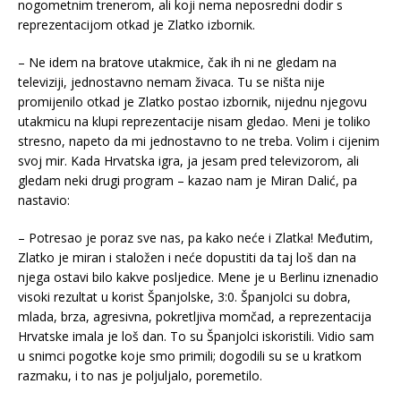
nogometnim trenerom, ali koji nema neposredni dodir s
reprezentacijom otkad je Zlatko izbornik.
– Ne idem na bratove utakmice, čak ih ni ne gledam na
televiziji, jednostavno nemam živaca. Tu se ništa nije
promijenilo otkad je Zlatko postao izbornik, nijednu njegovu
utakmicu na klupi reprezentacije nisam gledao. Meni je toliko
stresno, napeto da mi jednostavno to ne treba. Volim i cijenim
svoj mir. Kada Hrvatska igra, ja jesam pred televizorom, ali
gledam neki drugi program – kazao nam je Miran Dalić, pa
nastavio:
– Potresao je poraz sve nas, pa kako neće i Zlatka! Međutim,
Zlatko je miran i staložen i neće dopustiti da taj loš dan na
njega ostavi bilo kakve posljedice. Mene je u Berlinu iznenadio
visoki rezultat u korist Španjolske, 3:0. Španjolci su dobra,
mlada, brza, agresivna, pokretljiva momčad, a reprezentacija
Hrvatske imala je loš dan. To su Španjolci iskoristili. Vidio sam
u snimci pogotke koje smo primili; dogodili su se u kratkom
razmaku, i to nas je poljuljalo, poremetilo.