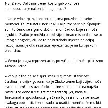
No, Zlatko Dalić nije trener koji bi gubio konce i
samopouzdanje nakon jednog poraza?
– On je vrlo strpljiv, koncentriran, ima pouzdanje u sebe i u
momčad. Taj rezultat u neku ruku i nije iznenađenje. Španjolci
su – tu ćemo se sigurno složiti – momčad od koje se može
izgubiti, i Zlatko je možda u podsvijesti imao misao da bi se to
i moglo dogoditi, ali i da to ne bi trebalo utjecati na daljnji
razvoj situacije oko rezultata reprezentacije na Europskom
prvenstvu.
U čemu je snaga reprezentacije, po vašem dojmu? – pitali smo
Mirana Dalića.
– Vrlo je bitno da svi ti ljudi imaju sigurnost, stabilnost,
čvrstinu. Ja uvijek govorim da je Zlatko trener koji uvijek može
svojoj momčadi staviti funkcionalne sposobnosti na najvišu
razinu. I to donosi rezultat reprezentaciji. Jer, kada su
funkcionalne sposobnosti igrača na toj razini, onda se može
svakoga pobijediti. I on će sada to uraditi, momčad će mu biti
u funkciji sto posto da napravi rezultat. Teško da bi naši igrači