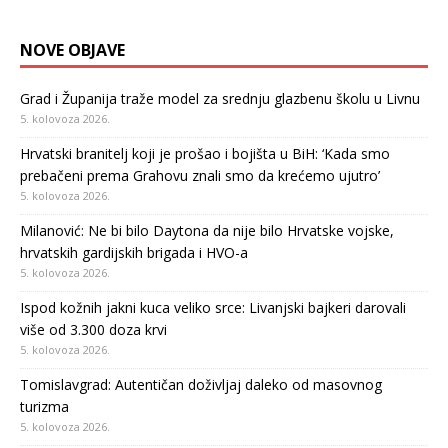
NOVE OBJAVE
Grad i Županija traže model za srednju glazbenu školu u Livnu
5. kolovoza 2026.
Hrvatski branitelj koji je prošao i bojišta u BiH: ‘Kada smo
prebačeni prema Grahovu znali smo da krećemo ujutro’
5. kolovoza 2026.
Milanović: Ne bi bilo Daytona da nije bilo Hrvatske vojske,
hrvatskih gardijskih brigada i HVO-a
5. kolovoza 2026.
Ispod kožnih jakni kuca veliko srce: Livanjski bajkeri darovali
više od 3.300 doza krvi
5. kolovoza 2026.
Tomislavgrad: Autentičan doživljaj daleko od masovnog
turizma
5. kolovoza 2026.