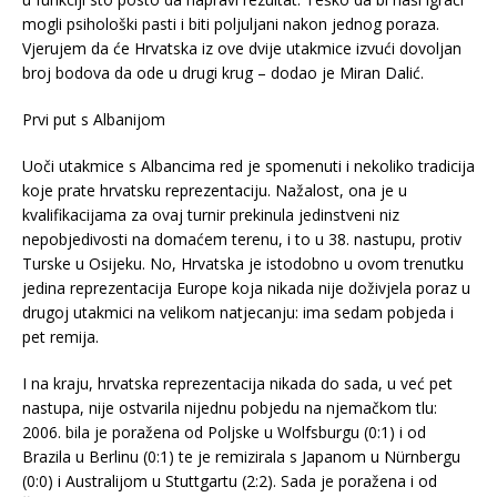
mogli psihološki pasti i biti poljuljani nakon jednog poraza.
Vjerujem da će Hrvatska iz ove dvije utakmice izvući dovoljan
broj bodova da ode u drugi krug – dodao je Miran Dalić.
Prvi put s Albanijom
Uoči utakmice s Albancima red je spomenuti i nekoliko tradicija
koje prate hrvatsku reprezentaciju. Nažalost, ona je u
kvalifikacijama za ovaj turnir prekinula jedinstveni niz
nepobjedivosti na domaćem terenu, i to u 38. nastupu, protiv
Turske u Osijeku. No, Hrvatska je istodobno u ovom trenutku
jedina reprezentacija Europe koja nikada nije doživjela poraz u
drugoj utakmici na velikom natjecanju: ima sedam pobjeda i
pet remija.
I na kraju, hrvatska reprezentacija nikada do sada, u već pet
nastupa, nije ostvarila nijednu pobjedu na njemačkom tlu:
2006. bila je poražena od Poljske u Wolfsburgu (0:1) i od
Brazila u Berlinu (0:1) te je remizirala s Japanom u Nürnbergu
(0:0) i Australijom u Stuttgartu (2:2). Sada je poražena i od