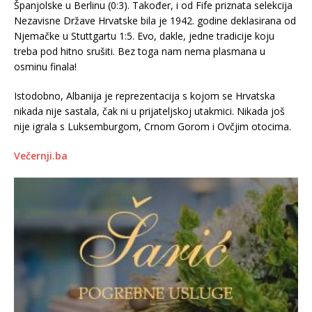
Španjolske u Berlinu (0:3). Također, i od Fife priznata selekcija
Nezavisne Države Hrvatske bila je 1942. godine deklasirana od
Njemačke u Stuttgartu 1:5. Evo, dakle, jedne tradicije koju
treba pod hitno srušiti. Bez toga nam nema plasmana u
osminu finala!
Istodobno, Albanija je reprezentacija s kojom se Hrvatska
nikada nije sastala, čak ni u prijateljskoj utakmici. Nikada još
nije igrala s Luksemburgom, Crnom Gorom i Ovčjim otocima.
Večernji.ba