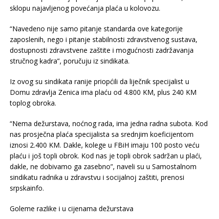
sklopu najavljenog povećanja plaća u kolovozu.
“Navedeno nije samo pitanje standarda ove kategorije
zaposlenih, nego i pitanje stabilnosti zdravstvenog sustava,
dostupnosti zdravstvene zaštite i mogućnosti zadržavanja
stručnog kadra”, poručuju iz sindikata.
Iz ovog su sindikata ranije priopćili da liječnik specijalist u
Domu zdravlja Zenica ima plaću od 4.800 KM, plus 240 KM
toplog obroka.
“Nema dežurstava, noćnog rada, ima jedna radna subota. Kod
nas prosječna plaća specijalista sa srednjim koeficijentom
iznosi 2.400 KM. Dakle, kolege u FBiH imaju 100 posto veću
plaću i još topli obrok. Kod nas je topli obrok sadržan u plaći,
dakle, ne dobivamo ga zasebno”, naveli su u Samostalnom
sindikatu radnika u zdravstvu i socijalnoj zaštiti, prenosi
srpskainfo.
Goleme razlike i u cijenama dežurstava