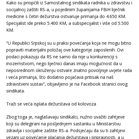
Kako su priopćili iz Samostalnog sindikata radnika u zdravstvu i
socijalnoj zaštiti RS-a, u pojedinim županijama FBiH liječnik
medicine s četiri dežurstva ostvaruje primanja do 4.650 KM.
Specijalist ide preko 5.400 KM, a subspecijalist i više od 5.500
KM.
“U Republici Srpskoj su u praksi povećanja koja ne mogu bitno
popraviti materijalni položaj ove kategorije zaposlenih. Ovi
podaci pokazuju da RS ne samo da nije u konkurenciji s
inozemstvom, nego liječnici danas imaju mogućnost da u
neposrednom okruženju ostvare znatno povoljnije uvjete rada
i veća primanja, što dodatno pojačava pritisak na naš
zdravstveni sustav”, objavljeno je na Facebook stranici ovog
sindikata.
Traži se veća isplata dežurstava od kolovoza
Zbog toga je, naglašavaju sindikalci, nužno uvažiti zahtjeve
koji su delegirani na posljednjem sastanku u Ministarstvu
zdravlja i socijalne zaštite RS-a. Podsjećaju da su ti zahtjevi
vezani uz povećanje plaćanja dežurstava i pripravnosti, a u