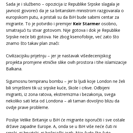
Sada je i službeno – opozicija iz Republike Srpske slagala je
javnost govoreći da je sa britanskim ministrom razgovarala o
europskom putu, a pristali su da BiH bude sabirni centar za
migrante. To je potvrdio i premijer
Keir Starmer
osobno,
smatrajući tu stvar gotovom. Nije gotova i dok je Republike
Srpske neće biti gotova. Ne zbog ksenofobije, već zato što
znamo što takav plan znači:
Civilizacijsku prijetnju – jer je nastavak višedecenijskog
projekta promjene etničke slike ovih prostora i tihe islamizacije
Balkana.
Sigurnosnu tempiranu bombu – jer bi ljudi koje London ne želi
bili smješteni tik uz srpske kuće, škole i crkve. Odbijeni
migranti, iz zona ratova, ekstremizma i bezakonja, svega
nekoliko sati leta od Londona – ali taman dovoljno blizu da
ovdje prave probleme.
Poslije Velike Britanije u BiH će migrante isporučiti i sve ostale
države zapadne Europe. A, onda se u BiH više neće čuti ni
srpski, ni hrvatski, ni bošnjački jezik. Nije čudo što šute