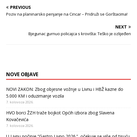
PREVIOUS
Poziv na planinarsko penjanje na Cincar – Pridruži se Gorštacima!
NEXT
Bjegunac gurnuo policajca s krovišta: Teško je ozlijeđen
NOVE OBJAVE
NOVI ZAKON: Zbog objesne vožnje u Livnu i HBŽ kazne do
5.000 KM i oduzimanje vozila
7. kolovoza 2026.
HVO borci ŽZH traže bojkot Općih izbora zbog Slavena
Kovačevića
7. kolovoza 2026.
U Livnu počinje “Gastro Livno 2026.”, očekuje se više od tisuću