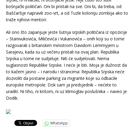
bošnjački političari. Oni bi pristali na sve. Oni bi, da treba, od
Baščaršije napravili zoo-vrt, a od Tuzle koloniju zombija ako to
traže njihovi mentori.
Ali ono što zapanjuje jeste šutnja srpskih političara iz opozicije
– Stanivukovića, Miličevića i Vukanovića – onih koji su o tome
razgovarali s britanskim ministrom Davidom Lemmyjem u
Sarajevu, kada su uz večeru pristali na ovaj plan. Republika
Srpska u tome ne sudjeluje. Niti će sudjelovati. Nema
suglasnosti Republike Srpske. I neće je biti. Moja je dužnost da
to kažem jasno – i narodu i strancima: Republika Srpska neće
dozvoliti da postane parking za migrante koje su odbacile
europske metropole. Dok sam ja predsjednik – nećete to
uraditi. Ni tiho, ni krišom, ni uz klimoglav poslušnika – naveo je
Dodik.
WhatsApp