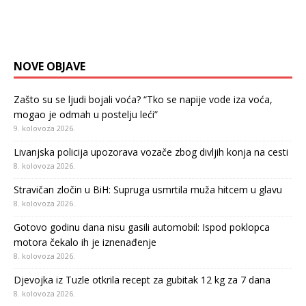
NOVE OBJAVE
Zašto su se ljudi bojali voća? “Tko se napije vode iza voća,
mogao je odmah u postelju leći”
9. kolovoza 2026.
Livanjska policija upozorava vozače zbog divljih konja na cesti
8. kolovoza 2026.
Stravičan zločin u BiH: Supruga usmrtila muža hitcem u glavu
8. kolovoza 2026.
Gotovo godinu dana nisu gasili automobil: Ispod poklopca
motora čekalo ih je iznenađenje
8. kolovoza 2026.
Djevojka iz Tuzle otkrila recept za gubitak 12 kg za 7 dana
8. kolovoza 2026.