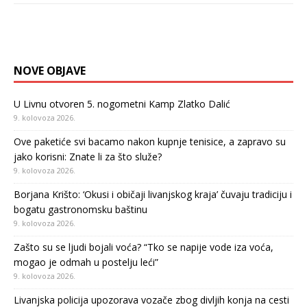
NOVE OBJAVE
U Livnu otvoren 5. nogometni Kamp Zlatko Dalić
9. kolovoza 2026.
Ove paketiće svi bacamo nakon kupnje tenisice, a zapravo su
jako korisni: Znate li za što služe?
9. kolovoza 2026.
Borjana Krišto: ‘Okusi i običaji livanjskog kraja’ čuvaju tradiciju i
bogatu gastronomsku baštinu
9. kolovoza 2026.
Zašto su se ljudi bojali voća? “Tko se napije vode iza voća,
mogao je odmah u postelju leći”
9. kolovoza 2026.
Livanjska policija upozorava vozače zbog divljih konja na cesti