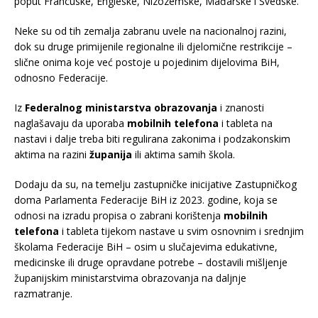
poput Francuske, Engleske, Nizozemske, Mađarske i Švedske.
Neke su od tih zemalja zabranu uvele na nacionalnoj razini,
dok su druge primijenile regionalne ili djelomične restrikcije –
slične onima koje već postoje u pojedinim dijelovima BiH,
odnosno Federacije.
Iz
Federalnog ministarstva obrazovanja
i znanosti
naglašavaju da uporaba
mobilnih telefona
i tableta na
nastavi i dalje treba biti regulirana zakonima i podzakonskim
aktima na razini
županija
ili aktima samih škola.
Dodaju da su, na temelju zastupničke inicijative Zastupničkog
doma Parlamenta Federacije BiH iz 2023. godine, koja se
odnosi na izradu propisa o zabrani korištenja
mobilnih
telefona
i tableta tijekom nastave u svim osnovnim i srednjim
školama Federacije BiH – osim u slučajevima edukativne,
medicinske ili druge opravdane potrebe – dostavili mišljenje
županijskim ministarstvima obrazovanja na daljnje
razmatranje.