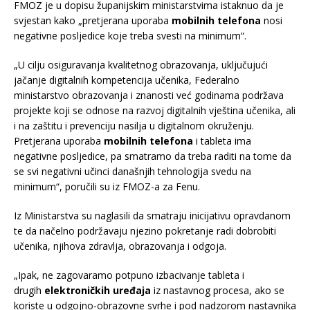
FMOZ je u dopisu županijskim ministarstvima istaknuo da je
svjestan kako „pretjerana uporaba
mobilnih telefona
nosi
negativne posljedice koje treba svesti na minimum“.
„U cilju osiguravanja kvalitetnog obrazovanja, uključujući
jačanje digitalnih kompetencija učenika, Federalno
ministarstvo obrazovanja i znanosti već godinama podržava
projekte koji se odnose na razvoj digitalnih vještina učenika, ali
i na zaštitu i prevenciju nasilja u digitalnom okruženju.
Pretjerana uporaba
mobilnih telefona
i tableta ima
negativne posljedice, pa smatramo da treba raditi na tome da
se svi negativni učinci današnjih tehnologija svedu na
minimum“, poručili su iz FMOZ-a za Fenu.
Iz Ministarstva su naglasili da smatraju inicijativu opravdanom
te da načelno podržavaju njezino pokretanje radi dobrobiti
učenika, njihova zdravlja, obrazovanja i odgoja.
„Ipak, ne zagovaramo potpuno izbacivanje tableta i
drugih
elektroničkih uređaja
iz nastavnog procesa, ako se
koriste u odgojno-obrazovne svrhe i pod nadzorom nastavnika