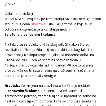
(FMOZ).
Odluka o restrikciji
Iz FMOZ-a su svoj stav po tom pitanju razjasnili nedugo nakon
što je i susjedna
Hrvatska
ušla u krug zemalja koje su se
odlučile na ograničenja u korištenju
mobilnih
telefona
u
osnovnim školama
.
Na takvu su se odluku u Hrvatskoj odlučili nakon što su
rezultati istraživanja Edukacijsko-rehabilitacijskog fakulteta,
provedenog u sklopu projekta „Alati za moderno doba“ na
uzorku od 2000 učenika sedmih i osmih razreda u
16
županija
, pokazali da radnim danom 40 posto učenika
provodi više od tri sata dnevno na društvenim mrežama, a 11
posto pretjerano koristi videoigre.
Hrvatska
će izmjenama pravilnika o korištenju mobitela
u
osnovnim školama
, uz iznimke za edukativne ili
zdravstvene potrebe, zabraniti njihovu uporabu ne samo na
nastavi nego i tijekom odmora. Time se pridružila zemljama