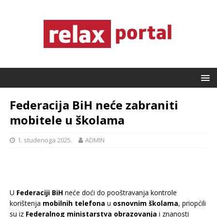
Federacija BiH neće zabraniti
mobitele u školama
1. studenoga 2025.
ADMIN
U
Federaciji BiH
neće doći do pooštravanja kontrole
korištenja
mobilnih telefona
u
osnovnim školama
, priopćili
su iz
Federalnog ministarstva obrazovanja
i znanosti