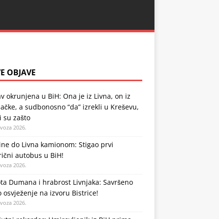
E OBJAVE
v okrunjena u BiH: Ona je iz Livna, on iz
čke, a sudbonosno “da” izrekli u Kreševu,
li su zašto
ovoza 2026.
ne do Livna kamionom: Stigao prvi
rični autobus u BiH!
ovoza 2026.
ta Dumana i hrabrost Livnjaka: Savršeno
o osvježenje na izvoru Bistrice!
ovoza 2026.