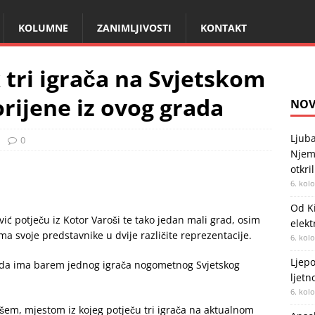
KOLUMNE
ZANIMLJIVOSTI
KONTAKT
tri igrača na Svjetskom
rijene iz ovog grada
NOV
Ljuba
0
Njema
otkri
6. kol
Od Ki
ić potječu iz Kotor Varoši te tako jedan mali grad, osim
elekt
ma svoje predstavnike u dvije različite reprezentacije.
6. kol
Ljepo
ti da ima barem jednog igrača nogometnog Svjetskog
ljetn
6. kol
šem, mjestom iz kojeg potječu tri igrača na aktualnom