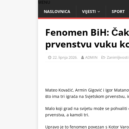
MENU
NASLOVNICA
VIJESTI
SPORT
Fenomen BiH: Čak 
prvenstvu vuku ko
22. lipnja 2026.
ADMIN
Zanimljivosti
Mateo Kovačić, Armin Gigović i Igor Matanov
što ima tri igrača na Svjetskom prvenstvu, i
Malo koji grad na svijetu može se pohvali
prvenstva, a kamoli tri.
Upravo je to fenomen povezan s Kotor Varo