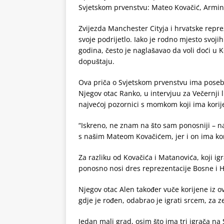
Svjetskom prvenstvu: Mateo Kovačić, Armin G
Zvijezda Manchester Cityja i hrvatske repre
svoje podrijetlo. Iako je rodno mjesto svojih
godina, često je naglašavao da voli doći u 
dopuštaju.
Ova priča o Svjetskom prvenstvu ima poseb
Njegov otac Ranko, u intervjuu za Večernji li
najvećoj pozornici s momkom koji ima korije
“Iskreno, ne znam na što sam ponosniji – na t
s našim Mateom Kovačićem, jer i on ima kor
Za razliku od Kovačića i Matanovića, koji ig
ponosno nosi dres reprezentacije Bosne i 
Njegov otac Alen također vuče korijene iz ov
gdje je rođen, odabrao je igrati srcem, za z
Jedan mali grad, osim što ima tri igrača na