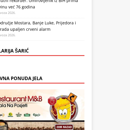
utni rekorder: Umirovljenik iz BiH prima
vinu već 76 godina
ovoza 2026.
dručje Mostara, Banje Luke, Prijedora i
rada upaljen crveni alarm
ovoza 2026.
LARIJA ŠARIĆ
VNA PONUDA JELA