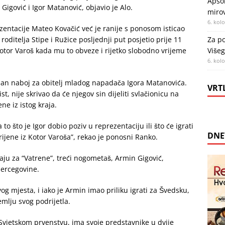
Apsol
igović i Igor Matanović, objavio je Alo.
miro
6. kol
zentacije Mateo Kovačić već je ranije s ponosom isticao
 roditelja Stipe i Ružice posljednji put posjetio prije 11
Za po
Kotor Varoš kada mu to obveze i rijetko slobodno vrijeme
Višeg
6. kol
an naboj za obitelj mladog napadača Igora Matanovića.
VRT
st, nije skrivao da će njegov sin dijeliti svlačionicu na
ne iz istog kraja.
o što je Igor dobio poziv u reprezentaciju ili što će igrati
DNE
ijene iz Kotor Varoša”, rekao je ponosni Ranko.
raju za “Vatrene”, treći nogometaš, Armin Gigović,
Hercegovine.
og mjesta, i iako je Armin imao priliku igrati za Švedsku,
emlju svog podrijetla.
 Svjetskom prvenstvu, ima svoje predstavnike u dvije