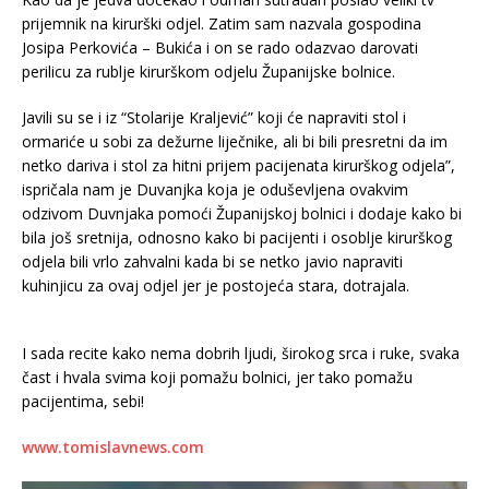
prijemnik na kirurški odjel. Zatim sam nazvala gospodina
Josipa Perkovića – Bukića i on se rado odazvao darovati
perilicu za rublje kirurškom odjelu Županijske bolnice.
Javili su se i iz “Stolarije Kraljević” koji će napraviti stol i
ormariće u sobi za dežurne liječnike, ali bi bili presretni da im
netko dariva i stol za hitni prijem pacijenata kirurškog odjela”,
ispričala nam je Duvanjka koja je oduševljena ovakvim
odzivom Duvnjaka pomoći Županijskoj bolnici i dodaje kako bi
bila još sretnija, odnosno kako bi pacijenti i osoblje kirurškog
odjela bili vrlo zahvalni kada bi se netko javio napraviti
kuhinjicu za ovaj odjel jer je postojeća stara, dotrajala.
I sada recite kako nema dobrih ljudi, širokog srca i ruke, svaka
čast i hvala svima koji pomažu bolnici, jer tako pomažu
pacijentima, sebi!
www.tomislavnews.com