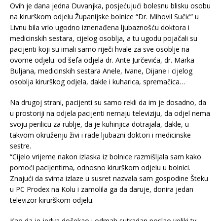
Ovih je dana jedna Duvanjka, posjećujući bolesnu blisku osobu
na kirurškom odjelu Županijske bolnice “Dr. Mihovil Sučić” u
Livnu bila vrlo ugodno iznenađena ljubaznošću doktora i
medicinskih sestara, cijelog osoblja, a tu ugodu pojačali su
pacijenti koji su imali samo riječi hvale za sve osoblje na
ovome odjelu: od šefa odjela dr. Ante Jurčevića, dr. Marka
Buljana, medicinskih sestara Anele, Ivane, Dijane i cijelog
osoblja kirurškog odjela, dakle i kuharica, spremačica…
Na drugoj strani, pacijenti su samo rekli da im je dosadno, da
u prostoriji na odjela pacijenti nemaju televiziju, da odjel nema
svoju perilicu za rublje, da je kuhinjica dotrajala, dakle, u
takvom okruženju živi i rade ljubazni doktori i medicinske
sestre.
“Cijelo vrijeme nakon izlaska iz bolnice razmišljala sam kako
pomoći pacijentima, odnosno kirurškom odjelu u bolnici.
Znajući da svima izlaze u susret nazvala sam gospodine Šteku
u PC Prodex na Kolu i zamolila ga da daruje, donira jedan
televizor kirurškom odjelu.
Kao da je jedva dočekao i odmah sutradan poslao veliki tv