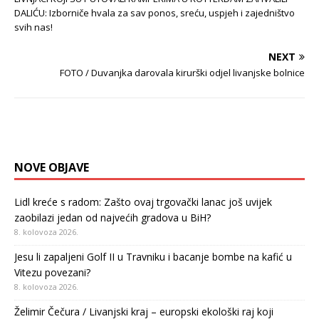
DALIĆU: Izborniče hvala za sav ponos, sreću, uspjeh i zajedništvo
svih nas!
NEXT
FOTO / Duvanjka darovala kirurški odjel livanjske bolnice
NOVE OBJAVE
Lidl kreće s radom: Zašto ovaj trgovački lanac još uvijek
zaobilazi jedan od najvećih gradova u BiH?
8. kolovoza 2026.
Jesu li zapaljeni Golf II u Travniku i bacanje bombe na kafić u
Vitezu povezani?
8. kolovoza 2026.
Želimir Čečura / Livanjski kraj – europski ekološki raj koji