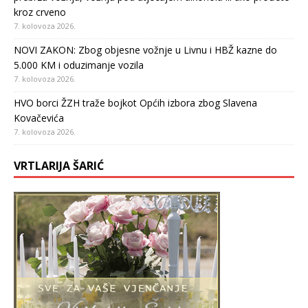
kroz crveno
7. kolovoza 2026.
NOVI ZAKON: Zbog objesne vožnje u Livnu i HBŽ kazne do
5.000 KM i oduzimanje vozila
7. kolovoza 2026.
HVO borci ŽZH traže bojkot Općih izbora zbog Slavena
Kovačevića
7. kolovoza 2026.
VRTLARIJA ŠARIĆ