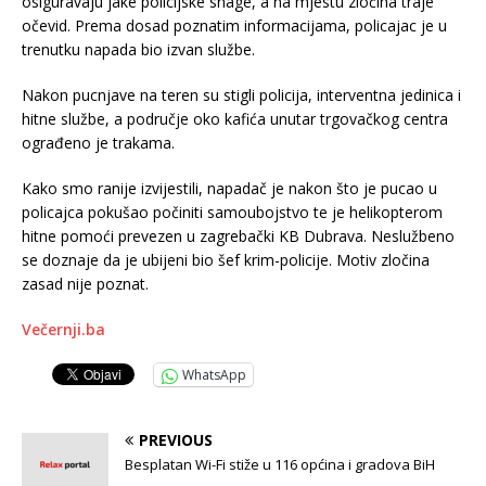
osiguravaju jake policijske snage, a na mjestu zločina traje
očevid. Prema dosad poznatim informacijama, policajac je u
trenutku napada bio izvan službe.
Nakon pucnjave na teren su stigli policija, interventna jedinica i
hitne službe, a područje oko kafića unutar trgovačkog centra
ograđeno je trakama.
Kako smo ranije izvijestili, napadač je nakon što je pucao u
policajca pokušao počiniti samoubojstvo te je helikopterom
hitne pomoći prevezen u zagrebački KB Dubrava. Neslužbeno
se doznaje da je ubijeni bio šef krim-policije. Motiv zločina
zasad nije poznat.
Večernji.ba
WhatsApp
PREVIOUS
Besplatan Wi-Fi stiže u 116 općina i gradova BiH