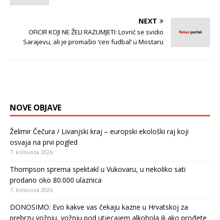
NEXT
OFICIR KOJI NE ŽELI RAZUMJETI: Lovrić se svidio
Sarajevu, ali je promašio ‘ceo fudbal’ u Mostaru
NOVE OBJAVE
Želimir Čečura / Livanjski kraj – europski ekološki raj koji
osvaja na prvi pogled
7. kolovoza 2026.
Thompson sprema spektakl u Vukovaru, u nekoliko sati
prodano oko 80.000 ulaznica
7. kolovoza 2026.
DONOSIMO: Evo kakve vas čekaju kazne u Hrvatskoj za
prebrzu vožnju, vožnju pod utjecajem alkohola ili ako prođete