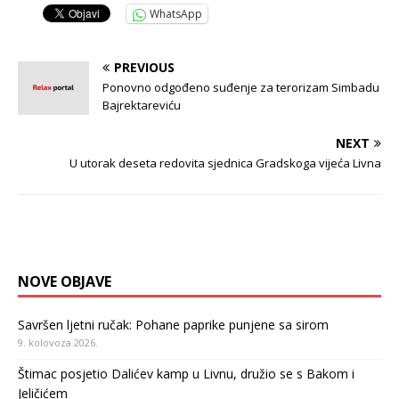
WhatsApp
PREVIOUS
Ponovno odgođeno suđenje za terorizam Simbadu
Bajrektareviću
NEXT
U utorak deseta redovita sjednica Gradskoga vijeća Livna
NOVE OBJAVE
Savršen ljetni ručak: Pohane paprike punjene sa sirom
9. kolovoza 2026.
Štimac posjetio Dalićev kamp u Livnu, družio se s Bakom i
Jeličićem