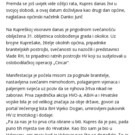
Premda se još uvijek vide ožiljci rata, Kupres danas živi u
svojoj slobodi, a ovaj datum doživljava kao drugi dan općine,
naglašava općinski načelnik Danko Jurič
Na Kupreškoj visoravni danas je prigodnom svečanošću
obilježena 31. obljetnica oslobođenja grada i okolice. Uz
brojne Kuprešake, žitelje okolnih općina, pripadnike
braniteljskih postrojbi, svečanosti su nazočili i predstavnici
Vlade RH, te pripadnici ratnih postrojbi HV koji su sudjelovali u
oslobodilačkoj operaciji „Cincar“.
Manifestacija je počela misom za poginule branitelje,
nastavljena svečanim mimohodom, polaganjem vijenaca i
paljenjem svijeća uz poziv da se njihova žrtva nikad ne
zaboravi. Prva zajednička akcija HVO-a, ABiH-a i Hrvatske
vojske bila je od velikog značaja za obje države, govori za
portal Večernjeg lista BiH Vijeko Dogan, umirovljeni pukovnik
HV iz Imotskog i dodaje:
„Pa za nas je to prva crta obrane u biti. Kupres da je pao, pada
puno tih mjesta sve do Hrvatske. Kao što sam ja bio u
Vukovaru, oni znaju kad je Vukovar pao što se događalo. To je