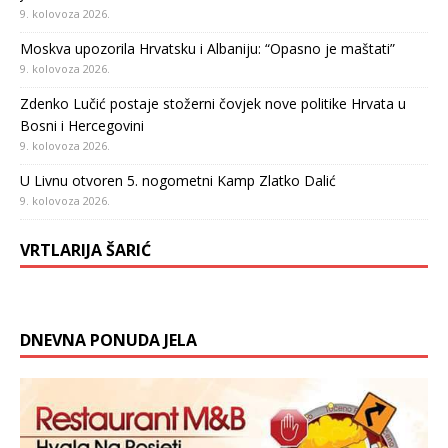
9. kolovoza 2026.
Moskva upozorila Hrvatsku i Albaniju: “Opasno je maštati”
9. kolovoza 2026.
Zdenko Lučić postaje stožerni čovjek nove politike Hrvata u
Bosni i Hercegovini
9. kolovoza 2026.
U Livnu otvoren 5. nogometni Kamp Zlatko Dalić
9. kolovoza 2026.
VRTLARIJA ŠARIĆ
DNEVNA PONUDA JELA