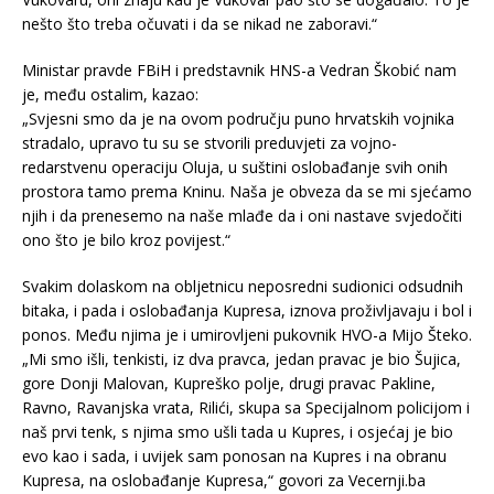
nešto što treba očuvati i da se nikad ne zaboravi.“
Ministar pravde FBiH i predstavnik HNS-a Vedran Škobić nam
je, među ostalim, kazao:
„Svjesni smo da je na ovom području puno hrvatskih vojnika
stradalo, upravo tu su se stvorili preduvjeti za vojno-
redarstvenu operaciju Oluja, u suštini oslobađanje svih onih
prostora tamo prema Kninu. Naša je obveza da se mi sjećamo
njih i da prenesemo na naše mlađe da i oni nastave svjedočiti
ono što je bilo kroz povijest.“
Svakim dolaskom na obljetnicu neposredni sudionici odsudnih
bitaka, i pada i oslobađanja Kupresa, iznova proživljavaju i bol i
ponos. Među njima je i umirovljeni pukovnik HVO-a Mijo Šteko.
„Mi smo išli, tenkisti, iz dva pravca, jedan pravac je bio Šujica,
gore Donji Malovan, Kupreško polje, drugi pravac Pakline,
Ravno, Ravanjska vrata, Rilići, skupa sa Specijalnom policijom i
naš prvi tenk, s njima smo ušli tada u Kupres, i osjećaj je bio
evo kao i sada, i uvijek sam ponosan na Kupres i na obranu
Kupresa, na oslobađanje Kupresa,“ govori za Vecernji.ba