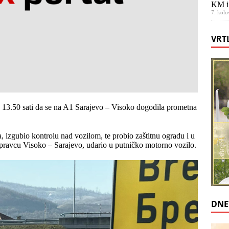
KM i
7. kolo
VRT
 u 13.50 sati da se na A1 Sarajevo – Visoko dogodila prometna
, izgubio kontrolu nad vozilom, te probio zaštitnu ogradu i u
 pravcu Visoko – Sarajevo, udario u putničko motorno vozilo.
DNE