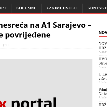
ORT
KOLUMNE
ZANIMLJIVOSTI
KONTAKT
esreća na A1 Sarajevo –
be povrijeđene
NOV
NOVI
a
0
HBŽ 
7. kolo
HVO b
Slav
7. kolo
U Liv
više o
7. kolo
Primi
Ne iz
7. kolo
HBŽ 