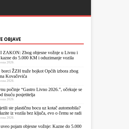
E OBJAVE
 ZAKON: Zbog objesne vožnje u Livnu i
kazne do 5.000 KM i oduzimanje vozila
voza 2026.
orci ŽZH traže bojkot Općih izbora zbog
ena Kovačevića
voza 2026.
nu počinje “Gastro Livno 2026.”, očekuje se
d tisuću posjetitelja
voza 2026.
jetili ste plastičnu bocu uz kotač automobila?
lazite iz vozila bez ključa, evo o čemu se radi
voza 2026.
uveo pojam objesne vožnje: Kazne do 5.000