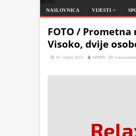
MENU
NASLOVNICA
VIJESTI
SP
FOTO / Prometna n
Visoko, dvije oso
20. veljače 2025.
ADMIN
Crna kronik