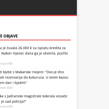
E OBJAVE
u je čuvala 26.000 € za isplatu kredita za
 Nakon mjesec dana ga je otvorila, pozlilo
ovoza 2026.
ti bježe s Makarske rivijere: “Ovo je dno
od rezervacija do kukuruza. U ovom kaosu
em dan i bježim”
ovoza 2026.
a s Jadranske magistrale šokirala vozače:
 je sad policija?”
ovoza 2026.