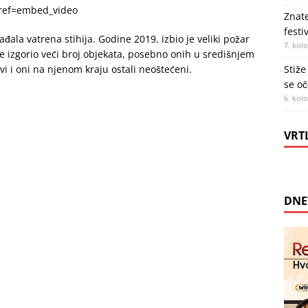
?ref=embed_video
Znate
festi
ađala vatrena stihija. Godine 2019. izbio je veliki požar
7. kol
a je izgorio veći broj objekata, posebno onih u središnjem
vi i oni na njenom kraju ostali neoštećeni.
Stiže
se oč
6. kol
VRT
DNE