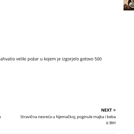
zahvatio veliki požar u kojem je izgorjelo gotovo 500
NEXT
u
Stravična nesreća u Njemačkoj, poginule majka i beba
iz BiH