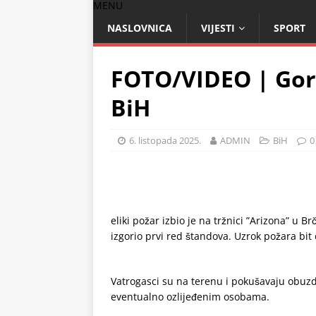
MENU
NASLOVNICA
VIJESTI
SPORT
FOTO/VIDEO | Gori
BiH
6. listopada 2025.
ADMIN
BiH
0
eliki požar izbio je na tržnici ”Arizona” u
izgorio prvi red štandova. Uzrok požara bit
Vatrogasci su na terenu i pokušavaju obuzd
eventualno ozlijeđenim osobama.