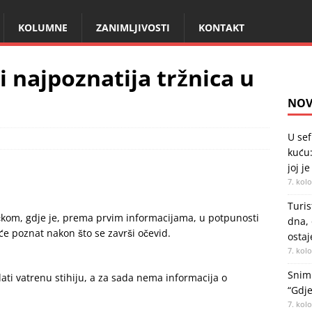
KOLUMNE
ZANIMLJIVOSTI
KONTAKT
 najpoznatija tržnica u
NOV
U sef
kuću:
joj je
7. kol
Turis
 Brčkom, gdje je, prema prvim informacijama, u potpunosti
dna, 
 će poznat nakon što se završi očevid.
ostaj
7. kol
Snimk
ati vatrenu stihiju, a za sada nema informacija o
“Gdje
7. kol