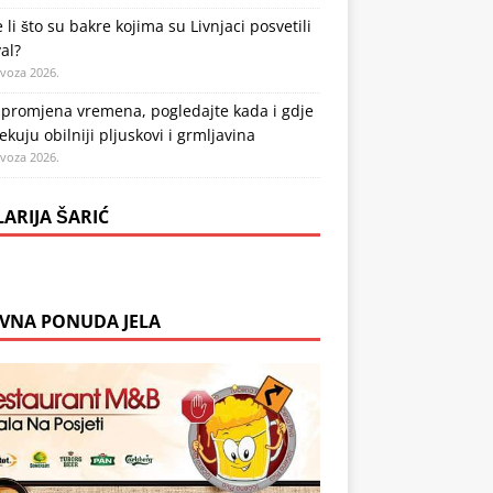
 li što su bakre kojima su Livnjaci posvetili
val?
ovoza 2026.
 promjena vremena, pogledajte kada i gdje
ekuju obilniji pljuskovi i grmljavina
ovoza 2026.
LARIJA ŠARIĆ
VNA PONUDA JELA