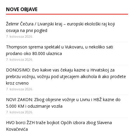
NOVE OBJAVE
Želimir Čečura / Livanjski kraj – europski ekološki raj koji
osvaja na prvi pogled
7. kolovoza 2026.
Thompson sprema spektakl u Vukovaru, u nekoliko sati
prodano oko 80.000 ulaznica
7. kolovoza 2026.
DONOSIMO: Evo kakve vas čekaju kazne u Hrvatskoj za
prebrzu vožnju, vožnju pod utjecajem alkohola ili ako prođete
kroz crveno
7. kolovoza 2026.
NOVI ZAKON: Zbog objesne vožnje u Livnu i HBŽ kazne do
5.000 KM i oduzimanje vozila
7. kolovoza 2026.
HVO borci ŽZH traže bojkot Općih izbora zbog Slavena
Kovačevića