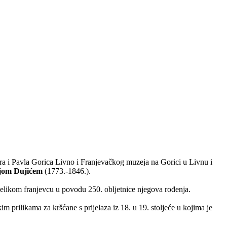
tra i Pavla Gorica Livno i Franjevačkog muzeja na Gorici u Livnu i
jom Dujićem
(1773.-1846.).
velikom franjevcu u povodu 250. obljetnice njegova rođenja.
prilikama za kršćane s prijelaza iz 18. u 19. stoljeće u kojima je