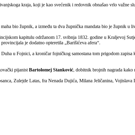
 livanjskoga kraja, koji je kao svećenik i redovnik obnašao vrlo važne sl
dva maha bio župnik, a između ta dva župnička mandata bio je župnik u l
ncijskom kapitulu održanom 17. svibnja 1832. godine u Kraljevoj Sutjesci
provincijala je dodatno opteretila „Barišićeva afera“.
 Duha u Fojnici, a kroničar fojničkog samostana tom prigodom zapisa ka
ovački pijanist
Bartolomej Stanković
, dobitnik brojnih nagrada kako
osanca, Zulejde Latas, fra Nenada Dujića, Milana Jeličanina, Vojislav