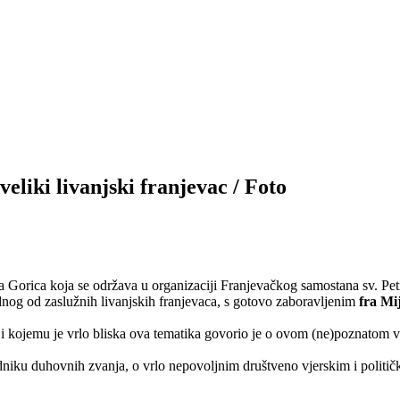
veliki livanjski franjevac / Foto
a Gorica koja se održava u organizaciji Franjevačkog samostana sv. Pe
dnog od zaslužnih livanjskih franjevaca, s gotovo zaboravljenim
fra Mi
a i kojemu je vrlo bliska ova tematika govorio je o ovom (ne)poznatom 
u duhovnih zvanja, o vrlo nepovoljnim društveno vjerskim i političkim 