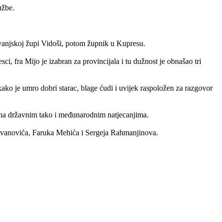
užbe.
ivanjskoj župi Vidoši, potom župnik u Kupresu.
, fra Mijo je izabran za provincijala i tu dužnost je obnašao tri
ko je umro dobri starac, blage ćudi i uvijek raspoložen za razgovor
 na državnim tako i međunarodnim natjecanjima.
a Ivanovića, Faruka Mehića i Sergeja Rahmanjinova.