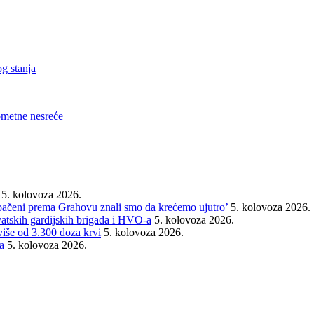
g stanja
ometne nesreće
5. kolovoza 2026.
rebačeni prema Grahovu znali smo da krećemo ujutro’
5. kolovoza 2026.
vatskih gardijskih brigada i HVO-a
5. kolovoza 2026.
 više od 3.300 doza krvi
5. kolovoza 2026.
a
5. kolovoza 2026.