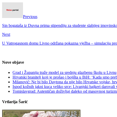
Previous
Sin bogataša iz Duvna prima stipendiju za studente slabijeg imovinsko
Next
U Vatrogasnom domu Livno održana pokazna vježba – simulacija pr
Nove objave
Grad i Županija traže model za srednju glazbenu školu u Livnu
Hrvatski branitelj koji je prošao i bojišta u BiH: ‘Kada smo p
Milanović: Ne bi bilo Daytona da nije bilo Hrvatske vojske, hr
Ispod kožnih jakni kuca veliko srce: Livanjski bajkeri darovali
Tomislavgrad: Autentičan doživljaj daleko od masovnog turizm
Vrtlarija Šarić