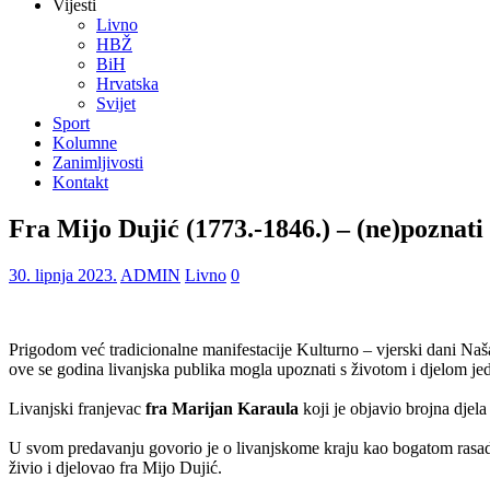
Vijesti
Livno
HBŽ
BiH
Hrvatska
Svijet
Sport
Kolumne
Zanimljivosti
Kontakt
Fra Mijo Dujić (1773.-1846.) – (ne)poznati 
30. lipnja 2023.
ADMIN
Livno
0
Prigodom već tradicionalne manifestacije Kulturno – vjerski dani Naš
ove se godina livanjska publika mogla upoznati s životom i djelom je
.
Livanjski franjevac
fra Marijan Karaula
koji je objavio brojna djel
.
U svom predavanju govorio je o livanjskome kraju kao bogatom rasadnik
živio i djelovao fra Mijo Dujić.
.