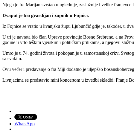
Njega je fra Marijan svrstao u uglednije, zaslužnije i velike franjevce
.
Dvaput je bio gvardijan i župnik u Fojnici.
–
Iz Fojnice se vratio u livanjsku župu Ljubunčić gdje je, također, u 
.
U tri je navrata bio član Uprave provincije Bosne Srebrene, a na Provi
godine u vrlo teškim vjerskim i političkim prilikama, a njegovu službu 
.
Umro je u 74. godini života i pokopan je u samostanskoj crkvi Svetog
sa svakim.
.
Ovu večer i predavanje o fra Miji dodatno je uljepšao bosanskoherceg
.
Livnjacima se predstavio mini koncertom u izvedbi skladbi: Franje B
.
WhatsApp