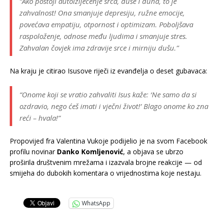
“Ako postoji autoizlječenje srca, duše i duha, to je
zahvalnost! Ona smanjuje depresiju, ružne emocije,
povećava empatiju, otpornost i optimizam. Poboljšava
raspoloženje, odnose među ljudima i smanjuje stres.
Zahvalan čovjek ima zdravije srce i mirniju dušu.”
Na kraju je citirao Isusove riječi iz evanđelja o deset gubavaca:
“Onome koji se vratio zahvaliti Isus kaže: ‘Ne samo da si
ozdravio, nego ćeš imati i vječni život!’ Blago onome ko zna
reći – hvala!”
Propovijed fra Valentina Vukoje podijelio je na svom Facebook
profilu novinar
Danko Komljenović
, a objava se ubrzo
proširila društvenim mrežama i izazvala brojne reakcije — od
smijeha do dubokih komentara o vrijednostima koje nestaju.
WhatsApp