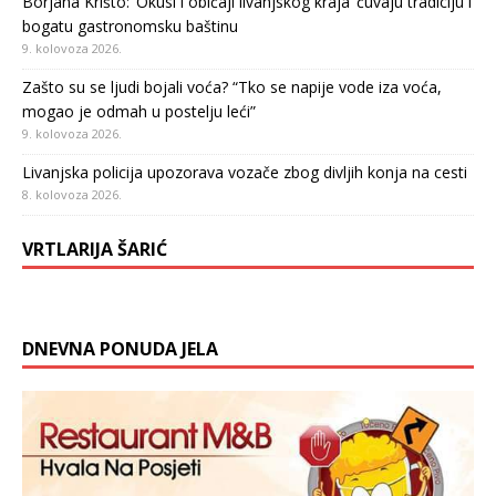
Borjana Krišto: ‘Okusi i običaji livanjskog kraja’ čuvaju tradiciju i
bogatu gastronomsku baštinu
9. kolovoza 2026.
Zašto su se ljudi bojali voća? “Tko se napije vode iza voća,
mogao je odmah u postelju leći”
9. kolovoza 2026.
Livanjska policija upozorava vozače zbog divljih konja na cesti
8. kolovoza 2026.
VRTLARIJA ŠARIĆ
DNEVNA PONUDA JELA