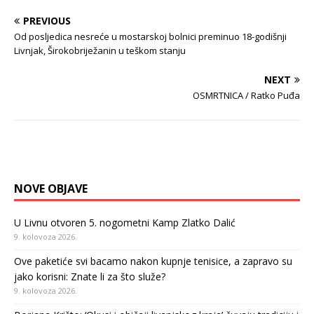
PREVIOUS
Od posljedica nesreće u mostarskoj bolnici preminuo 18-godišnji
Livnjak, Širokobriježanin u teškom stanju
NEXT
OSMRTNICA / Ratko Puđa
NOVE OBJAVE
U Livnu otvoren 5. nogometni Kamp Zlatko Dalić
9. kolovoza 2026.
Ove paketiće svi bacamo nakon kupnje tenisice, a zapravo su
jako korisni: Znate li za što služe?
9. kolovoza 2026.