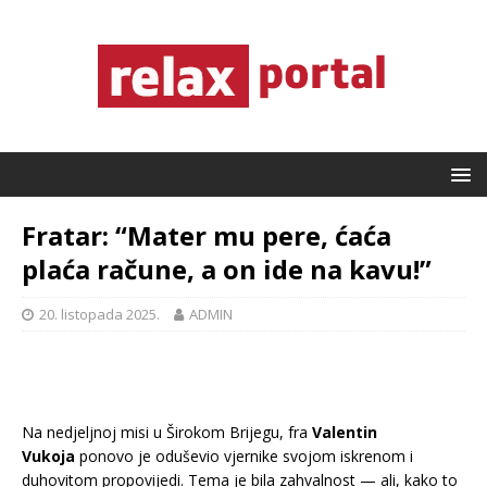
Fratar: “Mater mu pere, ćaća
plaća račune, a on ide na kavu!”
20. listopada 2025.
ADMIN
Na nedjeljnoj misi u Širokom Brijegu, fra
Valentin
Vukoja
ponovo je oduševio vjernike svojom iskrenom i
duhovitom propovijedi. Tema je bila zahvalnost — ali, kako to