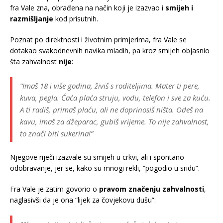
fra Vale zna, obrađena na način koji je izazvao i
smijeh i
razmišljanje
kod prisutnih.
Poznat po direktnosti i životnim primjerima, fra Vale se
dotakao svakodnevnih navika mladih, pa kroz smijeh objasnio
šta zahvalnost
nije
:
“Imaš 18 i više godina, živiš s roditeljima. Mater ti pere,
kuva, pegla. Ćaća plaća struju, vodu, telefon i sve za kuću.
A ti radiš, primaš plaću, ali ne doprinosiš ništa. Odeš na
kavu, imaš za džeparac, gubiš vrijeme. To nije zahvalnost,
to znači biti
sukerina
!”
Njegove riječi izazvale su smijeh u crkvi, ali i spontano
odobravanje, jer se, kako su mnogi rekli, “pogodio u sridu”.
Fra Vale je zatim govorio o
pravom značenju zahvalnosti
,
naglasivši da je ona “lijek za čovjekovu dušu”: