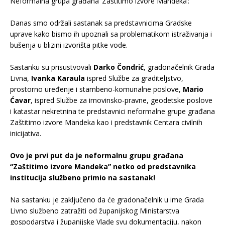
Neformalna grupa građana ‘Zaštitimo izvore Mandeka’:
.
Danas smo održali sastanak sa predstavnicima Gradske
uprave kako bismo ih upoznali sa problematikom istraživanja i
bušenja u blizini izvorišta pitke vode.
.
Sastanku su prisustvovali
Darko Čondrić
, gradonačelnik Grada
Livna,
Ivanka Karaula
ispred Službe za graditeljstvo,
prostorno uređenje i stambeno-komunalne poslove,
Mario
Ćavar
, ispred Službe za imovinsko-pravne, geodetske poslove
i katastar nekretnina te predstavnici neformalne grupe građana
Zaštitimo izvore Mandeka kao i predstavnik Centara civilnih
inicijativa.
.
Ovo je prvi put da je neformalnu grupu građana
“Zaštitimo izvore Mandeka” netko od predstavnika
institucija službeno primio na sastanak!
.
Na sastanku je zaključeno da će gradonačelnik u ime Grada
Livno službeno zatražiti od županijskog Ministarstva
gospodarstva i županijske Vlade svu dokumentaciju, nakon