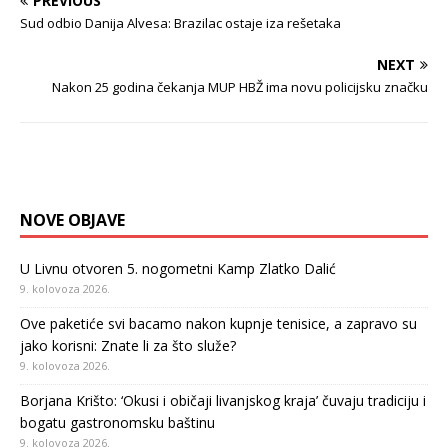
PREVIOUS
Sud odbio Danija Alvesa: Brazilac ostaje iza rešetaka
NEXT
Nakon 25 godina čekanja MUP HBŽ ima novu policijsku značku
NOVE OBJAVE
U Livnu otvoren 5. nogometni Kamp Zlatko Dalić
9. kolovoza 2026.
Ove paketiće svi bacamo nakon kupnje tenisice, a zapravo su
jako korisni: Znate li za što služe?
9. kolovoza 2026.
Borjana Krišto: ‘Okusi i običaji livanjskog kraja’ čuvaju tradiciju i
bogatu gastronomsku baštinu
9. kolovoza 2026.