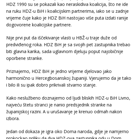
HDZ 1990 su se pokazali kao neraskidiva koalicija, što ne ide
na ruku HDZ-u BiH i koalicijskim partnerima, iako se u zadnje
vrijeme čuje kako je HDZ BiH nastojao više puta izdati ranije
dogovorene koalicijske partnere.
Nije prvi put da iščekivanje vlasti u HBŽ-u traje duže od
predviđenog roka. HDZ BiH je sa svojih pet zastupnika trebao
biti glavna karika, sada uglavnom djeluju poput najobičnije
oporbene stranke.
Priznajemo, HDZ BiH je jedno vrijeme djelovao jako
harmonično u Hercegbosanskoj županiji. Vjerujemo da je tako
i bilo ili su ipak dobro prikrivali stvarno stanje.
Kako neslužbeno doznajemo od ljudi bliskih HDZ-u BiH Livno,
najveću štetu stranci je nanio predsjednik stranke na
županijskoj razini. A u urušavanje je krenuo odmah nakon
izbora.
Jedan od dokaza je igra oko Doma naroda, gdje je namjerno
prokockao priliku da dva HDZ-ova zastupnika odu u Dom