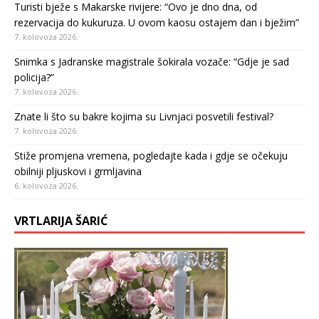
Turisti bježe s Makarske rivijere: “Ovo je dno dna, od
rezervacija do kukuruza. U ovom kaosu ostajem dan i bježim”
7. kolovoza 2026.
Snimka s Jadranske magistrale šokirala vozače: “Gdje je sad
policija?”
7. kolovoza 2026.
Znate li što su bakre kojima su Livnjaci posvetili festival?
7. kolovoza 2026.
Stiže promjena vremena, pogledajte kada i gdje se očekuju
obilniji pljuskovi i grmljavina
6. kolovoza 2026.
VRTLARIJA ŠARIĆ