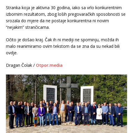
Stranka koja je aktivna 30 godina, iako sa vrlo konkurentnim
izbornim rezultatom, zbog loših pregovaračkih sposobnosti se
srozala do mjere da ne postaje konkurentna ni novim
“nejakim” strančicama.
Očito je došao kraj. Čak ih ni mediji ne spominju, možda ih
malo reanimiramo ovim tekstom da se zna da su nekad bili
ovdje.
Dragan Čolak /
Otpor.media