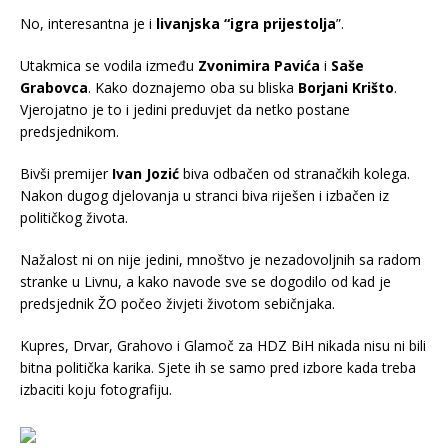
No, interesantna je i
livanjska “igra prijestolja
”.
Utakmica se vodila između
Zvonimira Pavića
i
Saše
Grabovca
. Kako doznajemo oba su bliska
Borjani Krišto
.
Vjerojatno je to i jedini preduvjet da netko postane
predsjednikom.
Bivši premijer
Ivan Jozić
biva odbačen od stranačkih kolega.
Nakon dugog djelovanja u stranci biva riješen i izbačen iz
političkog života.
Nažalost ni on nije jedini, mnoštvo je nezadovoljnih sa radom
stranke u Livnu, a kako navode sve se dogodilo od kad je
predsjednik ŽO počeo živjeti životom sebičnjaka.
Kupres, Drvar, Grahovo i Glamoč za HDZ BiH nikada nisu ni bili
bitna politička karika. Sjete ih se samo pred izbore kada treba
izbaciti koju fotografiju.