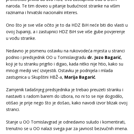
naroda. Te tim doveo u pitanje budućnost stranke na višim
razinama i hrvatski nacionalni interes.
Ono što je sve više očito je to da HDZ BiH neće biti dio vlasti u
ovoj županiji, a i zastupnici HDZ BiH sve više gube povjerenje
u vođu stranke.
Nedavno je pismenu ostavku na rukovodeća mjesta u stranci
podnio i predsjednik OO u Tomislavgradu
dr. Jozo Bagarić
,
koji je tu stranku prigrlio i digao, kada nitko nije htio, kako su
mnogi mediji već izvijestili. Ostavku je podnijela i mlada
zastupnica u Skupštini HBŽ-a,
Marija Bagarić
.
Zamjenik tadašnjeg predsjednika je trebao preuzeti stranku i
nastaviti s radom barem do izbora, no ni to se nije dogodilo,
otišao je prije nego što je došao, kako navodi izvor blizak ovoj
stranci.
Stanje u OO Tomislavgrad je odnedavno suludo i komentirati,
trenutno se u OO nalazi svega par za javnost bezvučnih imena.