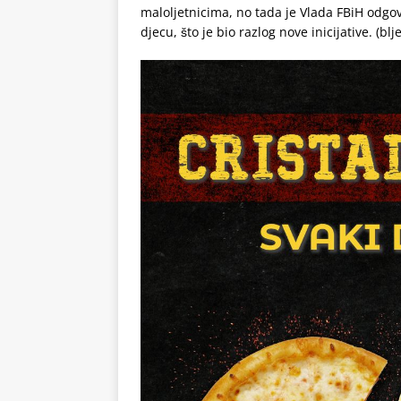
maloljetnicima, no tada je Vlada FBiH odgov
djecu, što je bio razlog nove inicijative. (blj