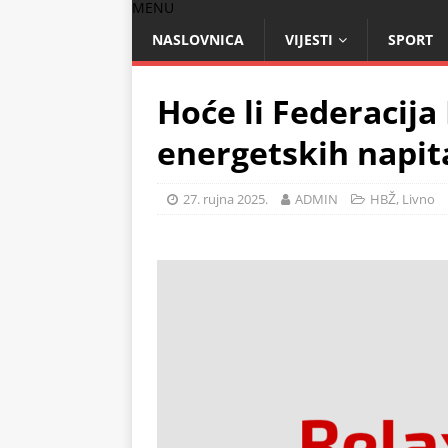
MENU
NASLOVNICA
VIJESTI
SPORT
Hoće li Federacija
energetskih napit
27. rujna 2025.
ADMIN
HBŽ
,
Livno