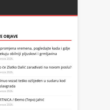
E OBJAVE
 promjena vremena, pogledajte kada i gdje
ekuju obilniji pljuskovi i grmljavina
ovoza 2026.
o će Zlatko Dalić zarađivati na novom poslu?
ovoza 2026.
nuo vozač teško ozlijeđen u sudaru kod
slavgrada
ovoza 2026.
TNICA / Đemo (Tepo) Jahić
ovoza 2026.