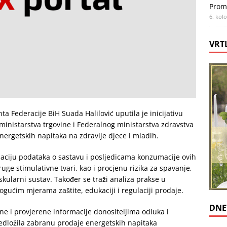
Prom
6. kol
VRT
Federacije BiH Suada Halilović uputila je inicijativu
ministarstva trgovine i Federalnog ministarstva zdravstva
energetskih napitaka na zdravlje djece i mladih.
tizaciju podataka o sastavu i posljedicama konzumacije ovih
uge stimulativne tvari, kao i procjenu rizika za spavanje,
skularni sustav. Također se traži analiza prakse u
ućim mjerama zaštite, edukaciji i regulaciji prodaje.
DNE
antne i provjerene informacije donositeljima odluka i
predložila zabranu prodaje energetskih napitaka