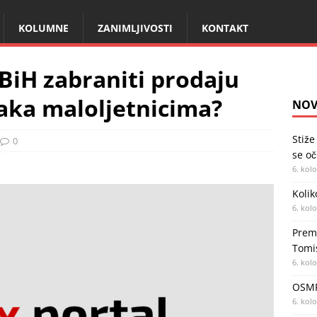
KOLUMNE
ZANIMLJIVOSTI
KONTAKT
 BiH zabraniti prodaju
aka maloljetnicima?
NOV
Stiže
0
se oč
6. kol
Kolik
6. kol
Premi
Tomi
6. kol
OSMR
6. kol