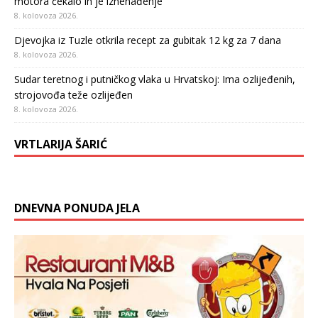
motora čekalo ih je iznenađenje
8. kolovoza 2026.
Djevojka iz Tuzle otkrila recept za gubitak 12 kg za 7 dana
8. kolovoza 2026.
Sudar teretnog i putničkog vlaka u Hrvatskoj: Ima ozlijeđenih,
strojovođa teže ozlijeđen
8. kolovoza 2026.
VRTLARIJA ŠARIĆ
DNEVNA PONUDA JELA