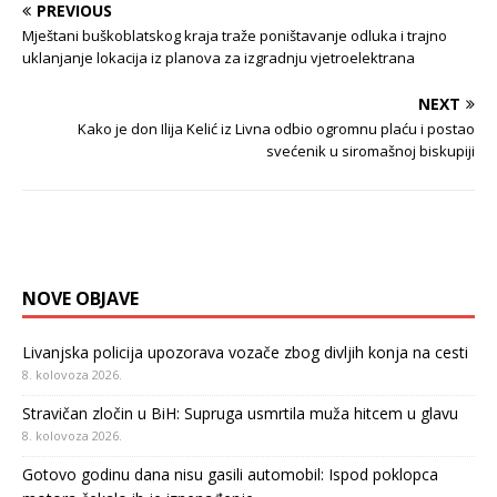
PREVIOUS
Mještani buškoblatskog kraja traže poništavanje odluka i trajno
uklanjanje lokacija iz planova za izgradnju vjetroelektrana
NEXT
Kako je don Ilija Kelić iz Livna odbio ogromnu plaću i postao
svećenik u siromašnoj biskupiji
NOVE OBJAVE
Livanjska policija upozorava vozače zbog divljih konja na cesti
8. kolovoza 2026.
Stravičan zločin u BiH: Supruga usmrtila muža hitcem u glavu
8. kolovoza 2026.
Gotovo godinu dana nisu gasili automobil: Ispod poklopca