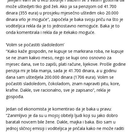
može uštedjeti tko god želi. Ako ja sa penzijom od 41.700
dinara (355 eura) u prosjeku mjesečno uštedim oko 20.000
dinara vrlo je moguće”, započela je baka svoju priču na što je
voditeljica rekla da je to jednostavno nemoguće. Baka je to
onda komentirala i rekla da je itekako moguće.
‘Volim se počastiti sladoledom’
“Kako kaže gospodin, ne kupuje se markirana roba, ne kupuje
se ne znam kakvo meso, nego se kupi ono osnovno za
mjesec dana, sve to zapiši, plati račune, lijekove. Prošle godine
penzija mi je bila manja, sada je 41.700 dinara, a u godinu
dana sam uštedjela 200.000 dinara (1706 eura). Volim se
počastiti sladoledom, čokoladom, znam napraviti pitu, kore,
krafne. Dakle, sve racionalno, sve je zapisano”, rekla je
gospođa.
Jedan od ekonomista je komentirao da je baka u pravu:
“Zanimljivo je da su u mojoj obitelji ljudi koji su jako dobro
baratali novcem bile žene. Dakle, majka i baka. Bio sam u
jednoj sličnoj emisiji i voditeljica je pričala kako ne može raditi