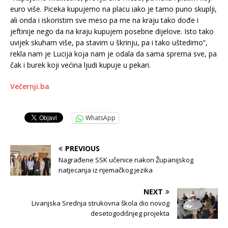
euro više. Piceka kupujemo na placu iako je tamo puno skuplji,
ali onda i iskoristim sve meso pa me na kraju tako dođe i
jeftinije nego da na kraju kupujem posebne dijelove. Isto tako
uvijek skuham više, pa stavim u škrinju, pa i tako uštedimo”,
rekla nam je Lucija koja nam je odala da sama sprema sve, pa
čak i burek koji većina ljudi kupuje u pekari.
Večernji.ba
WhatsApp
PREVIOUS
Nagrađene SSK učenice nakon Županijskog
natjecanja iz njemačkog jezika
NEXT
Livanjska Srednja strukovna škola dio novog
desetogodišnjeg projekta