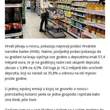
Hrvati plivaju u novcu, pokazuju najnoviji podaci Hrvatske
narodne banke (HNB). Naime, posljednji podaci pokazuju da
su građani na kraju siječnja ove godine u depozitima imali 57,4
milijardi eura, te je na godišnjoj razini rast ukupnih depozita
ubrzao s 3,8% na 4,5%. Od toga je 16,2 milijardi bilo oročenih
depozita, koji su narasli za 35,8% u odnosu na isti mjesec
prošle godine.
U jednoj srpskoj emisiji u kojoj se govorilo o novcu i
potrošačkoj košarici javila se jedna gospođa i ispričala kako
ona štedi, piše Kurir.
“Javljam vam se u vezi štednje i slažem se s vašim gostima da