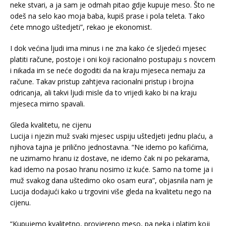
neke stvari, a ja sam je odmah pitao gdje kupuje meso. Što ne
odeš na selo kao moja baba, kupiš prase i pola teleta. Tako
ćete mnogo uštedjeti”, rekao je ekonomist.
I dok većina ljudi ima minus i ne zna kako će sljedeći mjesec
platiti račune, postoje i oni koji racionalno postupaju s novcem
i nikada im se neće dogoditi da na kraju mjeseca nemaju za
račune. Takav pristup zahtjeva racionalni pristup i brojna
odricanja, ali takvi ljudi misle da to vrijedi kako bi na kraju
mjeseca mirno spavali.
Gleda kvalitetu, ne cijenu
Lucija i njezin muž svaki mjesec uspiju uštedjeti jednu plaću, a
njihova tajna je prilično jednostavna. “Ne idemo po kafićima,
ne uzimamo hranu iz dostave, ne idemo čak ni po pekarama,
kad idemo na posao hranu nosimo iz kuće. Samo na tome ja i
muž svakog dana uštedimo oko osam eura”, objasnila nam je
Lucija dodajući kako u trgovini više gleda na kvalitetu nego na
cijenu.
“Kupujemo kvalitetno, provjereno meso, pa neka i platim koji