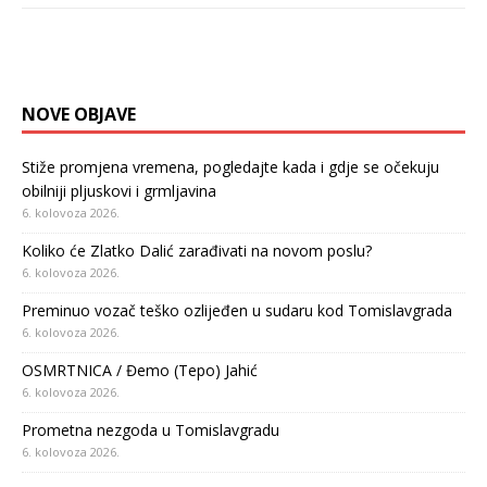
NOVE OBJAVE
Stiže promjena vremena, pogledajte kada i gdje se očekuju
obilniji pljuskovi i grmljavina
6. kolovoza 2026.
Koliko će Zlatko Dalić zarađivati na novom poslu?
6. kolovoza 2026.
Preminuo vozač teško ozlijeđen u sudaru kod Tomislavgrada
6. kolovoza 2026.
OSMRTNICA / Đemo (Tepo) Jahić
6. kolovoza 2026.
Prometna nezgoda u Tomislavgradu
6. kolovoza 2026.