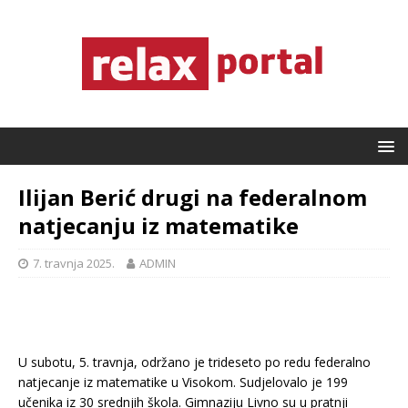
Ilijan Berić drugi na federalnom
natjecanju iz matematike
7. travnja 2025.
ADMIN
U subotu, 5. travnja, održano je trideseto po redu federalno
natjecanje iz matematike u Visokom. Sudjelovalo je 199
učenika iz 30 srednjih škola. Gimnaziju Livno su u pratnji