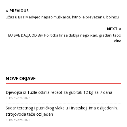
PREVIOUS
Užas u BiH: Medvjed napao muškarca, hitno je prevezen u bolnicu
NEXT
EU SVE DALJA OD BiH Politička kriza dublja nego ikad, građani taoci
elita
NOVE OBJAVE
Djevojka iz Tuzle otkrila recept za gubitak 12 kg za 7 dana
8. kolovoza 2026.
Sudar teretnog i putničkog vlaka u Hrvatskoj: Ima ozlijeđenih,
strojovođa teže ozlijeđen
8. kolovoza 2026.