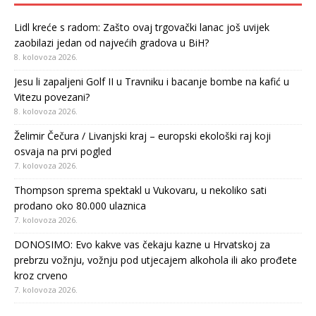
Lidl kreće s radom: Zašto ovaj trgovački lanac još uvijek
zaobilazi jedan od najvećih gradova u BiH?
8. kolovoza 2026.
Jesu li zapaljeni Golf II u Travniku i bacanje bombe na kafić u
Vitezu povezani?
8. kolovoza 2026.
Želimir Čečura / Livanjski kraj – europski ekološki raj koji
osvaja na prvi pogled
7. kolovoza 2026.
Thompson sprema spektakl u Vukovaru, u nekoliko sati
prodano oko 80.000 ulaznica
7. kolovoza 2026.
DONOSIMO: Evo kakve vas čekaju kazne u Hrvatskoj za
prebrzu vožnju, vožnju pod utjecajem alkohola ili ako prođete
kroz crveno
7. kolovoza 2026.