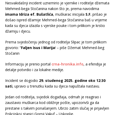
Nesvakidašnji incident uznemirio je vjernike i roditelje džemata
Mehmed-bega Stočanina nakon što je, prema navodima
imama Idriza ef. Bušatlića
, muškarac inicijala
S.F.
prišao je
došao ispred džamije Mehmed-bega Stočanina baš u vrijeme
kada su djeca izlazila s vjerske pouke i tom prilikom je krstio
džamiju i djecu.
Prema svjedočenju jednog od roditelja Slipac je tom prilikom
govorio: “
Faljen Isus i Marija
! – piše Džemat Mehmed-beg
Stočanin
Informaciju je prenio portal
crna-hronika.info
, a efendija je
detalje potvrdio i za lokalne medije.
Incident se dogodio
29. studenog 2025. godine oko 12:30
sati
, upravo u trenutku kada su djeca napuštala nastavu.
Jedan od roditelja, svjedok događaja, odmah je reagirao i
zaustavio muškarca kod obližnje pošte, upozorivši ga da
prestane s takvim ponašanjem. Ubrzo zatim slučaj je prijavljen
Policijskoj stanici Gornji Vakuf – Uskoplje.