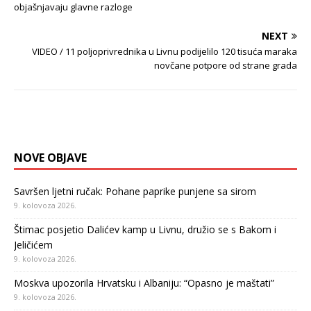
objašnjavaju glavne razloge
NEXT
VIDEO / 11 poljoprivrednika u Livnu podijelilo 120 tisuća maraka
novčane potpore od strane grada
NOVE OBJAVE
Savršen ljetni ručak: Pohane paprike punjene sa sirom
9. kolovoza 2026.
Štimac posjetio Dalićev kamp u Livnu, družio se s Bakom i
Jeličićem
9. kolovoza 2026.
Moskva upozorila Hrvatsku i Albaniju: “Opasno je maštati”
9. kolovoza 2026.