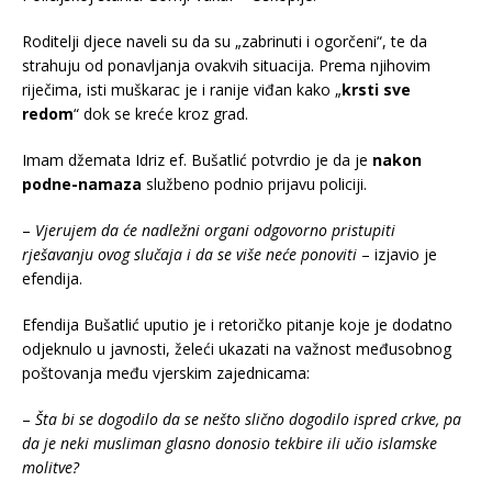
Roditelji djece naveli su da su „zabrinuti i ogorčeni“, te da
strahuju od ponavljanja ovakvih situacija. Prema njihovim
riječima, isti muškarac je i ranije viđan kako „
krsti sve
redom
“ dok se kreće kroz grad.
Imam džemata Idriz ef. Bušatlić potvrdio je da je
nakon
podne-namaza
službeno podnio prijavu policiji.
–
Vjerujem da će nadležni organi odgovorno pristupiti
rješavanju ovog slučaja i da se više neće ponoviti
– izjavio je
efendija.
Efendija Bušatlić uputio je i retoričko pitanje koje je dodatno
odjeknulo u javnosti, želeći ukazati na važnost međusobnog
poštovanja među vjerskim zajednicama:
–
Šta bi se dogodilo da se nešto slično dogodilo ispred crkve, pa
da je neki musliman glasno donosio tekbire ili učio islamske
molitve?