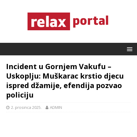
Incident u Gornjem Vakufu –
Uskoplju: Muškarac krstio djecu
ispred džamije, efendija pozvao
policiju
2. prosinca 2025.
ADMIN