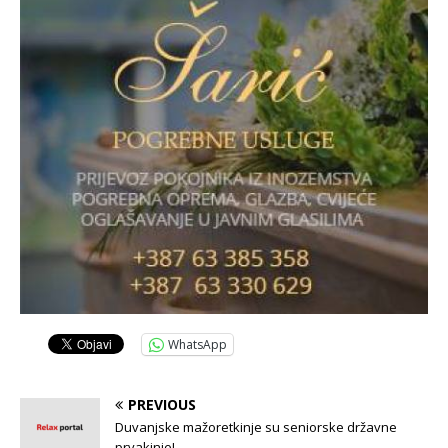
WhatsApp
PREVIOUS
Duvanjske mažoretkinje su seniorske državne
prvakinje!