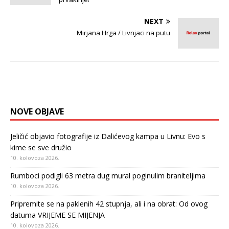
NEXT
Mirjana Hrga / Livnjaci na putu
NOVE OBJAVE
Jeličić objavio fotografije iz Dalićevog kampa u Livnu: Evo s
kime se sve družio
10. kolovoza 2026.
Rumboci podigli 63 metra dug mural poginulim braniteljima
10. kolovoza 2026.
Pripremite se na paklenih 42 stupnja, ali i na obrat: Od ovog
datuma VRIJEME SE MIJENJA
10. kolovoza 2026.