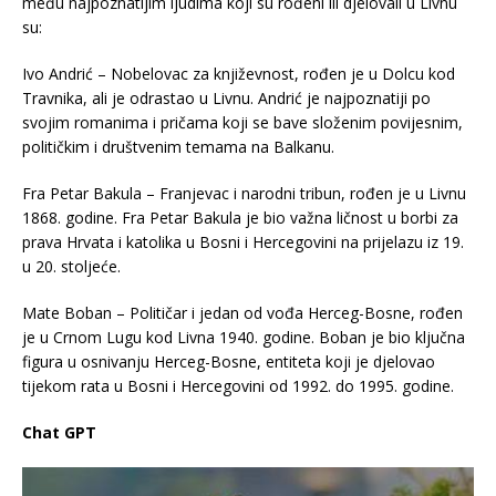
među najpoznatijim ljudima koji su rođeni ili djelovali u Livnu
su:
Ivo Andrić – Nobelovac za književnost, rođen je u Dolcu kod
Travnika, ali je odrastao u Livnu. Andrić je najpoznatiji po
svojim romanima i pričama koji se bave složenim povijesnim,
političkim i društvenim temama na Balkanu.
Fra Petar Bakula – Franjevac i narodni tribun, rođen je u Livnu
1868. godine. Fra Petar Bakula je bio važna ličnost u borbi za
prava Hrvata i katolika u Bosni i Hercegovini na prijelazu iz 19.
u 20. stoljeće.
Mate Boban – Političar i jedan od vođa Herceg-Bosne, rođen
je u Crnom Lugu kod Livna 1940. godine. Boban je bio ključna
figura u osnivanju Herceg-Bosne, entiteta koji je djelovao
tijekom rata u Bosni i Hercegovini od 1992. do 1995. godine.
Chat GPT