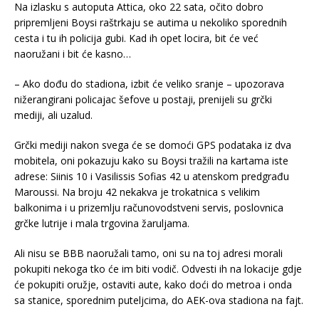
Na izlasku s autoputa Attica, oko 22 sata, očito dobro
pripremljeni Boysi raštrkaju se autima u nekoliko sporednih
cesta i tu ih policija gubi. Kad ih opet locira, bit će već
naoružani i bit će kasno…
– Ako dođu do stadiona, izbit će veliko sranje – upozorava
nižerangirani policajac šefove u postaji, prenijeli su grčki
mediji, ali uzalud.
Grčki mediji nakon svega će se domoći GPS podataka iz dva
mobitela, oni pokazuju kako su Boysi tražili na kartama iste
adrese: Siinis 10 i Vasilissis Sofias 42 u atenskom predgrađu
Maroussi. Na broju 42 nekakva je trokatnica s velikim
balkonima i u prizemlju računovodstveni servis, poslovnica
grčke lutrije i mala trgovina žaruljama.
Ali nisu se BBB naoružali tamo, oni su na toj adresi morali
pokupiti nekoga tko će im biti vodič. Odvesti ih na lokacije gdje
će pokupiti oružje, ostaviti aute, kako doći do metroa i onda
sa stanice, sporednim puteljcima, do AEK-ova stadiona na fajt.