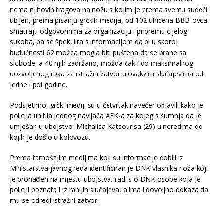
nema njihovih tragova na nožu s kojim je prema svemu sudeći
ubijen, prema pisanju grčkih medija, od 102 uhićena BBB-ovca
smatraju odgovornima za organizaciju i pripremu cijelog
sukoba, pa se špekulira s informacijom da bi u skoroj
budućnosti 62 možda mogla biti puštena da se brane sa
slobode, a 40 njih zadržano, možda čak i do maksimalnog
dozvoljenog roka za istražni zatvor u ovakvim slučajevima od
jedne i pol godine.
Podsjetimo, grčki mediji su u četvrtak navečer objavili kako je
policija uhitila jednog navijača AEK-a za kojeg s sumnja da je
umješan u ubojstvo Michalisa Katsourisa (29) u neredima do
kojih je došlo u kolovozu.
Prema tamošnjim medijima koji su informacije dobili iz
Ministarstva javnog reda identificiran je DNK vlasnika noža koji
je pronađen na mjestu ubojstva, radi s o DNK osobe koja je
policiji poznata i iz ranijih slučajeva, a ima i dovoljno dokaza da
mu se odredi istražni zatvor.