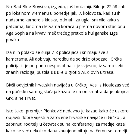
No Bad Blue Boysi su, izgleda, još brutalniji. Bilo je 22.58 sati
po lokalnom vremenu u ponedjeljak, 7. kolovoza, kad su ih
nadzorne kamere s kioska, odmah iza ugla, snimile kako s
palicama, lancima i letvama koračaju prema novom stadionu
Aga Sophia na krvavi meč trećeg pretkola huliganske Lige
prvaka.
Iza njih polako se šulja 7-8 policajaca i snimaju sve s
kamerama. Ali dobivaju naredbu da se drže otpozadi. Grčka
policija ili je potpuno nesposobna ili je svjesno, iz samo sebi
znanih razloga, pustila BBB-e u grotlo AEK-ovih ultrasa.
Bivši odvjetnik hrvatskih navijača u Grčkoj Vasilis Noulezas već
na početku samog slučaja kazao je da on smatra da je ubojica
Grk, a ne Hrvat.
Isto tako, premijer Plenković nedavno je kazao kako će uskoro
objaviti dobre vijesti a zatočene hrvatske navijače u Grčkoj, a
zabrinuti roditelji u četvrtak su na konferenciji za medije kazali
kako se već nekoliko dana zbunjeno pitaju na čemu se temelji