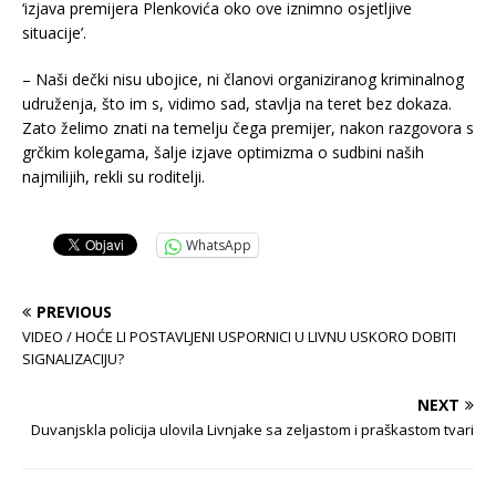
‘izjava premijera Plenkovića oko ove iznimno osjetljive
situacije’.
– Naši dečki nisu ubojice, ni članovi organiziranog kriminalnog
udruženja, što im s, vidimo sad, stavlja na teret bez dokaza.
Zato želimo znati na temelju čega premijer, nakon razgovora s
grčkim kolegama, šalje izjave optimizma o sudbini naših
najmilijih, rekli su roditelji.
WhatsApp
PREVIOUS
VIDEO / HOĆE LI POSTAVLJENI USPORNICI U LIVNU USKORO DOBITI
SIGNALIZACIJU?
NEXT
Duvanjskla policija ulovila Livnjake sa zeljastom i praškastom tvari