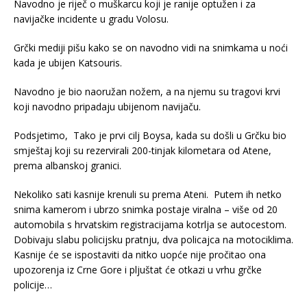
Navodno je riječ o muškarcu koji je ranije optužen i za
navijačke incidente u gradu Volosu.
Grčki mediji pišu kako se on navodno vidi na snimkama u noći
kada je ubijen Katsouris.
Navodno je bio naoružan nožem, a na njemu su tragovi krvi
koji navodno pripadaju ubijenom navijaču.
Podsjetimo, Tako je prvi cilj Boysa, kada su došli u Grčku bio
smještaj koji su rezervirali 200-tinjak kilometara od Atene,
prema albanskoj granici.
Nekoliko sati kasnije krenuli su prema Ateni. Putem ih netko
snima kamerom i ubrzo snimka postaje viralna – više od 20
automobila s hrvatskim registracijama kotrlja se autocestom.
Dobivaju slabu policijsku pratnju, dva policajca na motociklima.
Kasnije će se ispostaviti da nitko uopće nije pročitao ona
upozorenja iz Crne Gore i pljuštat će otkazi u vrhu grčke
policije…