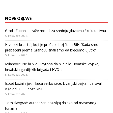
NOVE OBJAVE
Grad i Županija traže model za srednju glazbenu školu u Livnu
5. kolovoza 2026.
Hrvatski branitelj koji je prošao i bojišta u BiH: ‘Kada smo
prebačeni prema Grahovu znali smo da krećemo ujutro’
5. kolovoza 2026.
Milanović: Ne bi bilo Daytona da nije bilo Hrvatske vojske,
hrvatskih gardijskih brigada i HVO-a
5. kolovoza 2026.
Ispod kožnih jakni kuca veliko srce: Livanjski bajkeri darovali
više od 3.300 doza krvi
5. kolovoza 2026.
Tomislavgrad: Autentičan doživljaj daleko od masovnog
turizma