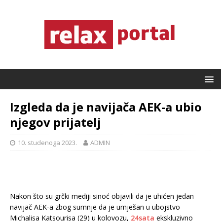
Izgleda da je navijača AEK-a ubio
njegov prijatelj
10. studenoga 2023.
ADMIN
Nakon što su grčki mediji sinoć objavili da je uhićen jedan
navijač AEK-a zbog sumnje da je umješan u ubojstvo
Michalisa Katsourisa (29) u kolovozu,
24sata
ekskluzivno