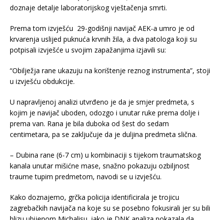
doznaje detalje laboratorijskog vještačenja smrti.
Prema tom izvješću 29-godišnji navijač AEK-a umro je od
krvarenja uslijed puknuća krvnih žila, a dva patologa koji su
potpisali izvješće u svojim zapažanjima izjavili su:
“Obilježja rane ukazuju na korištenje reznog instrumenta”, stoji
u izvješću obdukcije.
U napravljenoj analizi utvrđeno je da je smjer predmeta, s
kojim je navijač uboden, odozgo i unutar ruke prema dolje i
prema van. Rana je bila duboka od šest do sedam
centimetara, pa se zaključuje da je duljina predmeta slična.
– Dubina rane (6-7 cm) u kombinaciji s tijekom traumatskog
kanala unutar mišićne mase, snažno pokazuju ozbiljnost
traume tupim predmetom, navodi se u izvješću.
Kako doznajemo, grčka policija identificirala je trojicu
zagrebačkih navijača na koje su se posebno fokusirali jer su bili
blizu ubijenom Michalisu, iako je DNK analiza pokazala da