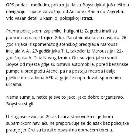
GPS podaci, međutim, pokazuju da su Boysi tipkali još nešto u
navigaciju – upute za vožnju od Ancone i Barija do Zagreba.
Vrlo važan detalj u kasnijoj policijskoj istrazi.
Prema policijskom zapisniku, huligani iz Zagreba imali su
pomoć najmanje trojice Grka, Panathinaikosovih navijača: 26-
godišnjaka iz spomenutog atenskog predgrađa Maroussi
inicijala V. A., 27-godišnjaka T. I., također iz Maroussija i 22-
godišnjaka A. D. iz Novog Izmira. Oni su vjerojatno vodili
Boyse od mjesta gdje su ostavili automobile, pored benzinske
pumpe u predgrađu Atene, pa na postaju metroa i dalje
pješice do stadiona AEK-a, gdje će napredovati sporednim
ulicama.
Nema sumnje, netko je sve to jako, jako dobro organizirao.
Boysi su stigli.
U zloglasni kvart od 20-ak tisuća stanovnika ni jednom
suparničkom navijaču ne preporučuje se dolazak bez policijske
pratnje jer Grci su izrazito opasni na domaćem terenu.