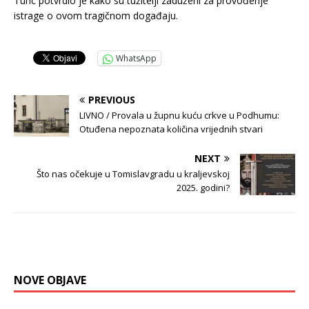
Tunc potvrdio je kako su tužitelji zaduženi za provođenje
istrage o ovom tragičnom događaju.
WhatsApp
PREVIOUS
LIVNO / Provala u župnu kuću crkve u Podhumu:
Otuđena nepoznata količina vrijednih stvari
NEXT
Što nas očekuje u Tomislavgradu u kraljevskoj
2025. godini?
NOVE OBJAVE