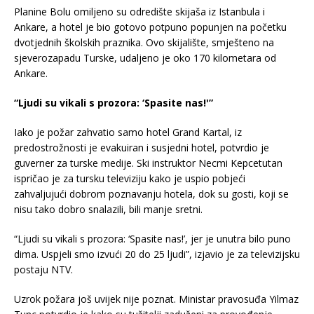
Planine Bolu omiljeno su odredište skijaša iz Istanbula i
Ankare, a hotel je bio gotovo potpuno popunjen na početku
dvotjednih školskih praznika. Ovo skijalište, smješteno na
sjeverozapadu Turske, udaljeno je oko 170 kilometara od
Ankare.
“Ljudi su vikali s prozora: ‘Spasite nas!'”
Iako je požar zahvatio samo hotel Grand Kartal, iz
predostrožnosti je evakuiran i susjedni hotel, potvrdio je
guverner za turske medije. Ski instruktor Necmi Kepcetutan
ispričao je za tursku televiziju kako je uspio pobjeći
zahvaljujući dobrom poznavanju hotela, dok su gosti, koji se
nisu tako dobro snalazili, bili manje sretni.
“Ljudi su vikali s prozora: ‘Spasite nas!’, jer je unutra bilo puno
dima. Uspjeli smo izvući 20 do 25 ljudi”, izjavio je za televizijsku
postaju NTV.
Uzrok požara još uvijek nije poznat. Ministar pravosuđa Yilmaz