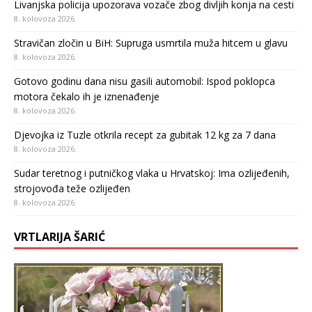
Livanjska policija upozorava vozače zbog divljih konja na cesti
8. kolovoza 2026.
Stravičan zločin u BiH: Supruga usmrtila muža hitcem u glavu
8. kolovoza 2026.
Gotovo godinu dana nisu gasili automobil: Ispod poklopca
motora čekalo ih je iznenađenje
8. kolovoza 2026.
Djevojka iz Tuzle otkrila recept za gubitak 12 kg za 7 dana
8. kolovoza 2026.
Sudar teretnog i putničkog vlaka u Hrvatskoj: Ima ozlijeđenih,
strojovođa teže ozlijeđen
8. kolovoza 2026.
VRTLARIJA ŠARIĆ