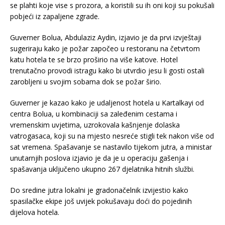
se plahti koje vise s prozora, a koristili su ih oni koji su pokušali
pobjeći iz zapaljene zgrade.
Guverner Bolua, Abdulaziz Aydin, izjavio je da prvi izvještaji
sugeriraju kako je požar započeo u restoranu na četvrtom
katu hotela te se brzo proširio na više katove. Hotel
trenutačno provodi istragu kako bi utvrdio jesu li gosti ostali
zarobljeni u svojim sobama dok se požar širio.
Guverner je kazao kako je udaljenost hotela u Kartalkayi od
centra Bolua, u kombinaciji sa zaleđenim cestama i
vremenskim uvjetima, uzrokovala kašnjenje dolaska
vatrogasaca, koji su na mjesto nesreće stigli tek nakon više od
sat vremena. Spašavanje se nastavilo tijekom jutra, a ministar
unutarnjih poslova izjavio je da je u operaciju gašenja i
spašavanja uključeno ukupno 267 djelatnika hitnih službi.
Do sredine jutra lokalni je gradonačelnik izvijestio kako
spasilačke ekipe još uvijek pokušavaju doći do pojedinih
dijelova hotela.