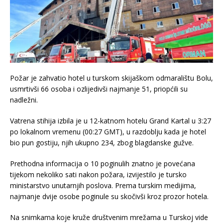
Požar je zahvatio hotel u turskom skijaškom odmaralištu Bolu,
usmrtivši 66 osoba i ozlijedivši najmanje 51, priopćili su
nadležni.
Vatrena stihija izbila je u 12-katnom hotelu Grand Kartal u 3:27
po lokalnom vremenu (00:27 GMT), u razdoblju kada je hotel
bio pun gostiju, njih ukupno 234, zbog blagdanske gužve.
Prethodna informacija o 10 poginulih znatno je povećana
tijekom nekoliko sati nakon požara, izvijestilo je tursko
ministarstvo unutarnjih poslova. Prema turskim medijima,
najmanje dvije osobe poginule su skočivši kroz prozor hotela.
Na snimkama koje kruže društvenim mrežama u Turskoj vide