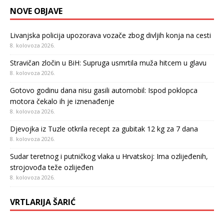
NOVE OBJAVE
Livanjska policija upozorava vozače zbog divljih konja na cesti
8. kolovoza 2026.
Stravičan zločin u BiH: Supruga usmrtila muža hitcem u glavu
8. kolovoza 2026.
Gotovo godinu dana nisu gasili automobil: Ispod poklopca
motora čekalo ih je iznenađenje
8. kolovoza 2026.
Djevojka iz Tuzle otkrila recept za gubitak 12 kg za 7 dana
8. kolovoza 2026.
Sudar teretnog i putničkog vlaka u Hrvatskoj: Ima ozlijeđenih,
strojovođa teže ozlijeđen
8. kolovoza 2026.
VRTLARIJA ŠARIĆ