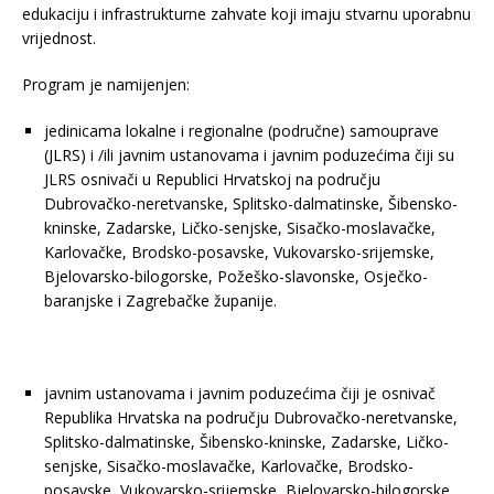
edukaciju i infrastrukturne zahvate koji imaju stvarnu uporabnu
vrijednost.
Program je namijenjen:
jedinicama lokalne i regionalne (područne) samouprave
(JLRS) i /ili javnim ustanovama i javnim poduzećima čiji su
JLRS osnivači u Republici Hrvatskoj na području
Dubrovačko-neretvanske, Splitsko-dalmatinske, Šibensko-
kninske, Zadarske, Ličko-senjske, Sisačko-moslavačke,
Karlovačke, Brodsko-posavske, Vukovarsko-srijemske,
Bjelovarsko-bilogorske, Požeško-slavonske, Osječko-
baranjske i Zagrebačke županije.
javnim ustanovama i javnim poduzećima čiji je osnivač
Republika Hrvatska na području Dubrovačko-neretvanske,
Splitsko-dalmatinske, Šibensko-kninske, Zadarske, Ličko-
senjske, Sisačko-moslavačke, Karlovačke, Brodsko-
posavske, Vukovarsko-srijemske, Bjelovarsko-bilogorske,