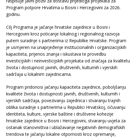
raspisuje Javni poziv za dostavu prijedloga projekata za
Program potpore Hrvatima u Bosni i Hercegovini za 2026.
godinu.
Cilj Programa je jačanje hrvatske zajednice u Bosni i
Hercegovini kroz poticanje lokalnog i regionalnog razvoja
putem suradnje s partnerima iz Republike Hrvatske. Program
je usmjeren na unaprjeđenje institucionalnih i organizacijskih
kapaciteta, prijenos znanja i iskustava te provedbu
investicijskih i neinvesticijskih projekata od značaja za kvalitetu
života i dostupnost javnih, društvenih, kulturnih i vjerskih
sadržaja u lokalnim zajednicama.
Program pridonosi jačanju kapaciteta zajednice, poboljšanju
kvalitete života i dostupnosti javnih, društvenih, kulturnih i
vjerskih sadržaja, povezivanju zajednica i stvaranju trajnih
oblika suradnje s partnerima u Republici Hrvatskoj, očuvanju
identiteta, kulture, vjerske baštine i društvene kohezije
hrvatske zajednice u Bosni i Hercegovini, stvaranju uvjeta za
ostanak stanovništva i ublažavanje negativnih demografskih
trendova te jačanju lokalne otpornosti kroz opremanje,