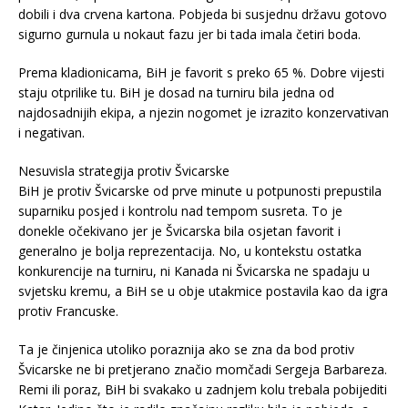
dobili i dva crvena kartona. Pobjeda bi susjednu državu gotovo
sigurno gurnula u nokaut fazu jer bi tada imala četiri boda.
Prema kladionicama, BiH je favorit s preko 65 %. Dobre vijesti
staju otprilike tu. BiH je dosad na turniru bila jedna od
najdosadnijih ekipa, a njezin nogomet je izrazito konzervativan
i negativan.
Nesuvisla strategija protiv Švicarske
BiH je protiv Švicarske od prve minute u potpunosti prepustila
suparniku posjed i kontrolu nad tempom susreta. To je
donekle očekivano jer je Švicarska bila osjetan favorit i
generalno je bolja reprezentacija. No, u kontekstu ostatka
konkurencije na turniru, ni Kanada ni Švicarska ne spadaju u
svjetsku kremu, a BiH se u obje utakmice postavila kao da igra
protiv Francuske.
Ta je činjenica utoliko poraznija ako se zna da bod protiv
Švicarske ne bi pretjerano značio momčadi Sergeja Barbareza.
Remi ili poraz, BiH bi svakako u zadnjem kolu trebala pobijediti