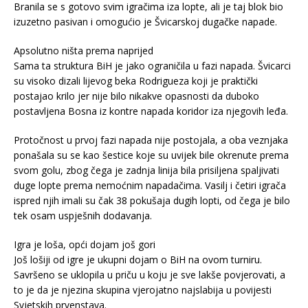
Branila se s gotovo svim igračima iza lopte, ali je taj blok bio
izuzetno pasivan i omogućio je Švicarskoj dugačke napade.
Apsolutno ništa prema naprijed
Sama ta struktura BiH je jako ograničila u fazi napada. Švicarci
su visoko dizali lijevog beka Rodrigueza koji je praktički
postajao krilo jer nije bilo nikakve opasnosti da duboko
postavljena Bosna iz kontre napada koridor iza njegovih leđa.
Protočnost u prvoj fazi napada nije postojala, a oba veznjaka
ponašala su se kao šestice koje su uvijek bile okrenute prema
svom golu, zbog čega je zadnja linija bila prisiljena spaljivati
duge lopte prema nemoćnim napadačima. Vasilj i četiri igrača
ispred njih imali su čak 38 pokušaja dugih lopti, od čega je bilo
tek osam uspješnih dodavanja.
Igra je loša, opći dojam još gori
Još lošiji od igre je ukupni dojam o BiH na ovom turniru.
Savršeno se uklopila u priču u koju je sve lakše povjerovati, a
to je da je njezina skupina vjerojatno najslabija u povijesti
Svjetskih prvenstava.