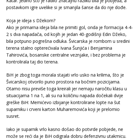
Katar. Jedino što je radilo značajnu razliku bila je pobjeda, a
postavkom igre uvelike si je smanjila šanse da do nje dođe.
Koja je ideja s Džekom?
Ako je primarna ideja bila ne primiti gol, onda je formacija 4-4-
2 s dva napadača, od kojih je jedan 40-godišnji Edin Džeko,
bila potpuno pogrešna odluka. Švicarska je rombom u sredini
terena stalno opterećivala Ivana Šunjića i Benjamina
Tahirovića, bosanske centralne veznjake, i bez problema je
kontrolirala taj dio terena.
BiH je zbog toga morala stajati vrlo usko na krilima, što je
Švicarskoj otvorilo puno prostora na bočnim pozicijama.
Otamo nisu previše toga kreirali jer nemaju naročitu klasu u
situacijama 1 na 1, ali su na količinu napada dočekali dvije
greške BiH: Memićevo izbijanje kontrolirane lopte na šut
suparniku i crveni karton Muharemovića koji je prelomio
susret.
Iako je suparnik vrlo kasno došao do potvrde pobjede, ne
može se reći da je BiH odigrala dobru defenzivnu utakmicu.