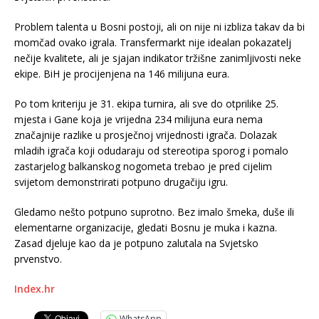
Problem talenta u Bosni postoji, ali on nije ni izbliza takav da bi
momčad ovako igrala. Transfermarkt nije idealan pokazatelj
nečije kvalitete, ali je sjajan indikator tržišne zanimljivosti neke
ekipe. BiH je procijenjena na 146 milijuna eura.
Po tom kriteriju je 31. ekipa turnira, ali sve do otprilike 25.
mjesta i Gane koja je vrijedna 234 milijuna eura nema
značajnije razlike u prosječnoj vrijednosti igrača. Dolazak
mladih igrača koji odudaraju od stereotipa sporog i pomalo
zastarjelog balkanskog nogometa trebao je pred cijelim
svijetom demonstrirati potpuno drugačiju igru.
Gledamo nešto potpuno suprotno. Bez imalo šmeka, duše ili
elementarne organizacije, gledati Bosnu je muka i kazna.
Zasad djeluje kao da je potpuno zalutala na Svjetsko
prvenstvo.
Index.hr
WhatsApp