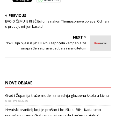
PREVIOUS
EVO O ČEMU JE RIJEČ Euforija nakon Thompsonove objave: Odmah
u prodaju milijun karata!
NEXT
‘Inkluzija nije iluzija’: U Livnu započela kampanja za
unapređenje prava osoba s invaliditetom
NOVE OBJAVE
Grad i Županija traže model za srednju glazbenu školu u Livnu
5. kolovoza 2026.
Hrvatski branitelj koji je prošao i bojišta u BiH: ‘Kada smo
prebačeni prema Grahovu znali smo da krećemo ujutro’