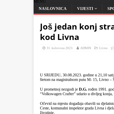
MENU
NASLOVNICA
VIJESTI
SP
Još jedan konj str
kod Livna
31. kolovoza 2023.
ADMIN
Livno
U SRIJEDU, 30.08.2023. godine u 21,10 sati
štetom na magistralnom putu M- 15, Livno – Š
U prometnoj nezgodi je
D.G.
rođen 1991. god
“Volkswagen Crafter” udario u divljeg konja, p
Očevid na mjestu događaja obavili su djelatnic
Ceste, komunalni inspektor grada Livna i djela
životinje.