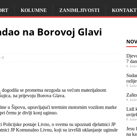
ORT
KOLUMNE
ZANIMLJIVOSTI
KONTAKT
adao na Borovoj Glavi
NOV
Djevo
0
7 dan
8. kolo
Sudar
ozlij
8. kolo
, dogodila se prometna nezgoda sa većom materijalnom
Zašto
ujica, na prijevoju Borova Glava.
8. kolo
ine u Šipovu, upravljajući teretnim motornim vozilom marke
Lidl 
ri čemu je divlji konj uginuo.
uvije
8. kolo
i Policijske postaje Livno, o svemu su upoznati djelatnici JP
Jesu 
tnici JP Komunalno Livnu, koji su izvršili uklanjanje uginule
na ka