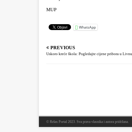
MUP
WhatsApp
PREVIOUS
Uskoro kreće škola: Pogledajte cijene pribora u Livn
© Relax Portal 2023. Sva prava vlasnika i autora pridržana.