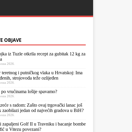
E OBJAVE
jka iz Tuzle otkrila recept za gubitak 12 kg za
a
voza 2026.
 teretnog i putničkog vlaka u Hrvatskoj: Ima
eđenih, strojovođa teže ozlijeđen
voza 2026.
 po vrućinama lošije spavamo?
voza 2026.
kreće s radom: Zašto ovaj trgovački lanac još
k zaobilazi jedan od najvećih gradova u BiH?
voza 2026.
li zapaljeni Golf II u Travniku i bacanje bombe
fić u Vitezu povezani?