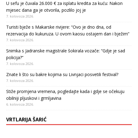
U sefu je čuvala 26.000 € za isplatu kredita za kuću: Nakon
mjesec dana ga je otvorila, pozlilo joj je
7. kolovoza 2026.
Turisti bježe s Makarske rivijere: “Ovo je dno dna, od
rezervacija do kukuruza. U ovom kaosu ostajem dan i bježim”
7. kolovoza 2026.
Snimka s Jadranske magistrale šokirala vozače: “Gdje je sad
policija?”
7. kolovoza 2026.
Znate li što su bakre kojima su Livnjaci posvetili festival?
7. kolovoza 2026.
Stiže promjena vremena, pogledajte kada i gdje se očekuju
obilniji pljuskovi i grmljavina
6. kolovoza 2026.
VRTLARIJA ŠARIĆ