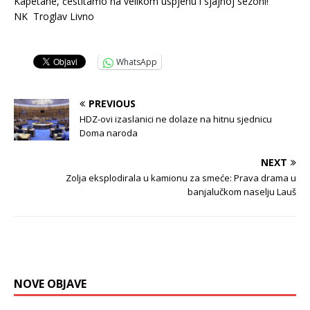
Kapetane, čestitamo na velikom uspjehu i sjajnoj sezoni!
NK Troglav Livno
.
WhatsApp
PREVIOUS
HDZ-ovi izaslanici ne dolaze na hitnu sjednicu
Doma naroda
NEXT
Zolja eksplodirala u kamionu za smeće: Prava drama u
banjalučkom naselju Lauš
NOVE OBJAVE