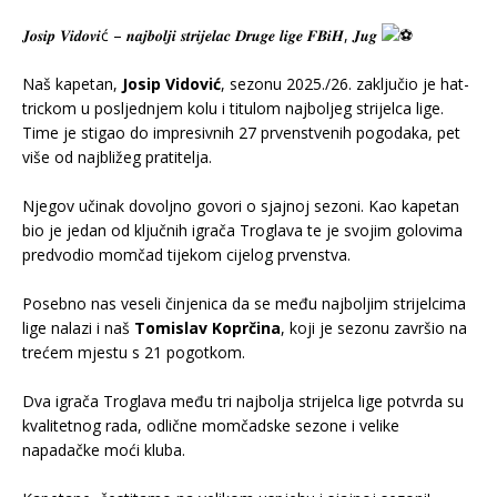
𝑱𝒐𝒔𝒊𝒑 𝑽𝒊𝒅𝒐𝒗𝒊ć – 𝒏𝒂𝒋𝒃𝒐𝒍𝒋𝒊 𝒔𝒕𝒓𝒊𝒋𝒆𝒍𝒂𝒄 𝑫𝒓𝒖𝒈𝒆 𝒍𝒊𝒈𝒆 𝑭𝑩𝒊𝑯, 𝑱𝒖𝒈
.
Naš kapetan,
Josip Vidović
, sezonu 2025./26. zaključio je hat-
trickom u posljednjem kolu i titulom najboljeg strijelca lige.
Time je stigao do impresivnih 27 prvenstvenih pogodaka, pet
više od najbližeg pratitelja.
.
Njegov učinak dovoljno govori o sjajnoj sezoni. Kao kapetan
bio je jedan od ključnih igrača Troglava te je svojim golovima
predvodio momčad tijekom cijelog prvenstva.
.
Posebno nas veseli činjenica da se među najboljim strijelcima
lige nalazi i naš
Tomislav Koprčina
, koji je sezonu završio na
trećem mjestu s 21 pogotkom.
.
Dva igrača Troglava među tri najbolja strijelca lige potvrda su
kvalitetnog rada, odlične momčadske sezone i velike
napadačke moći kluba.
.