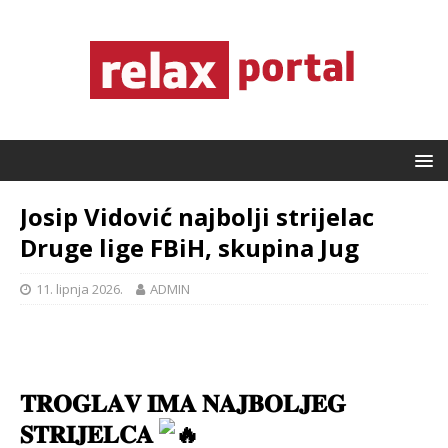
Josip Vidović najbolji strijelac
Druge lige FBiH, skupina Jug
11. lipnja 2026.
ADMIN
𝐓𝐑𝐎𝐆𝐋𝐀𝐕 𝐈𝐌𝐀 𝐍𝐀𝐉𝐁𝐎𝐋𝐉𝐄𝐆
𝐒𝐓𝐑𝐈𝐉𝐄𝐋𝐂𝐀