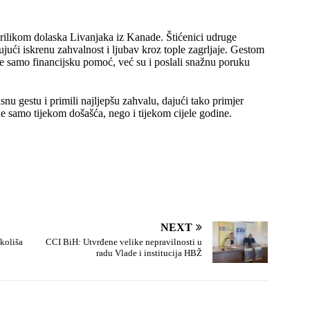
rilikom dolaska Livanjaka iz Kanade. Štićenici udruge
jući iskrenu zahvalnost i ljubav kroz tople zagrljaje. Gestom
ne samo financijsku pomoć, već su i poslali snažnu poruku
nu gestu i primili najljepšu zahvalu, dajući tako primjer
 samo tijekom došašća, nego i tijekom cijele godine.
NEXT
okoliša
CCI BiH: Utvrđene velike nepravilnosti u
radu Vlade i institucija HBŽ