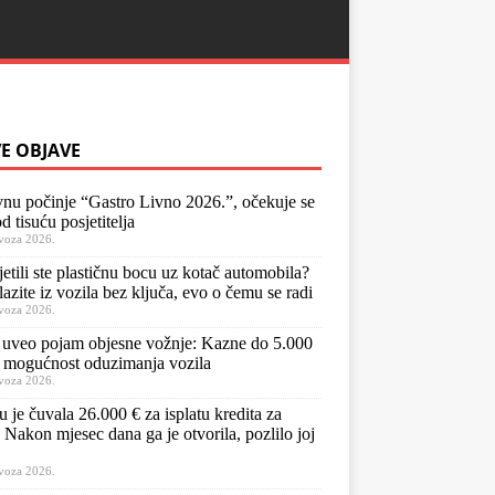
E OBJAVE
nu počinje “Gastro Livno 2026.”, očekuje se
d tisuću posjetitelja
voza 2026.
jetili ste plastičnu bocu uz kotač automobila?
lazite iz vozila bez ključa, evo o čemu se radi
voza 2026.
uveo pojam objesne vožnje: Kazne do 5.000
 mogućnost oduzimanja vozila
voza 2026.
u je čuvala 26.000 € za isplatu kredita za
 Nakon mjesec dana ga je otvorila, pozlilo joj
voza 2026.