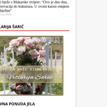
ti bježe s Makarske rivijere: “Ovo je dno dna,
zervacija do kukuruza. U ovom kaosu ostajem
 bježim”
voza 2026.
LARIJA ŠARIĆ
VNA PONUDA JELA