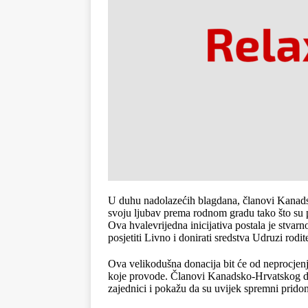
U duhu nadolazećih blagdana, članovi Kanadsk
svoju ljubav prema rodnom gradu tako što su p
Ova hvalevrijedna inicijativa postala je stvar
posjetiti Livno i donirati sredstva Udruzi rod
Ova velikodušna donacija bit će od neprocjenj
koje provode. Članovi Kanadsko-Hrvatskog dru
zajednici i pokažu da su uvijek spremni pridon