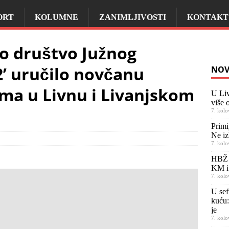
ORT
KOLUMNE
ZANIMLJIVOSTI
KONTAKT
o društvo Južnog
2’ uručilo novčanu
NOV
ima u Livnu i Livanjskom
U Liv
više o
7. kolo
Primi
Ne iz
0
7. kolo
HBŽ 
KM i
7. kolo
U sef
kuću:
je
7. kolo