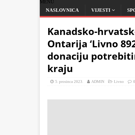
MENU
NASLOVNICA
VIJESTI
SP
Kanadsko-hrvatsk
Ontarija ‘Livno 89
donaciju potrebit
kraju
5. prosinca 2023.
ADMIN
Livno