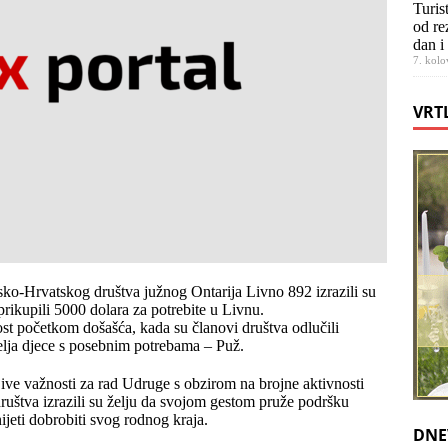
Turis
od re
dan i
7. kolo
VRT
o-Hrvatskog društva južnog Ontarija Livno 892 izrazili su
rikupili 5000 dolara za potrebite u Livnu.
nost početkom došašća, kada su članovi društva odlučili
itelja djece s posebnim potrebama – Puž.
ive važnosti za rad Udruge s obzirom na brojne aktivnosti
štva izrazili su želju da svojom gestom pruže podršku
ijeti dobrobiti svog rodnog kraja.
DNE