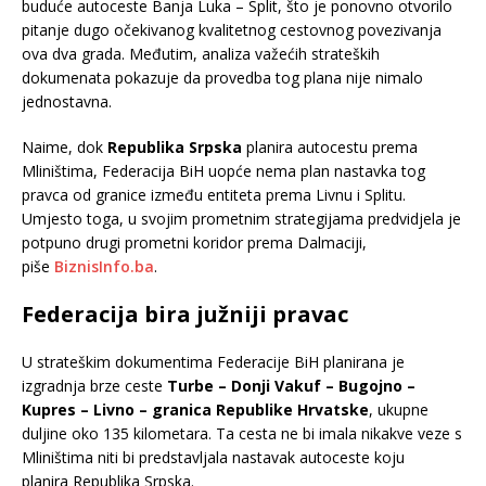
buduće autoceste Banja Luka – Split, što je ponovno otvorilo
pitanje dugo očekivanog kvalitetnog cestovnog povezivanja
ova dva grada. Međutim, analiza važećih strateških
dokumenata pokazuje da provedba tog plana nije nimalo
jednostavna.
Naime, dok
Republika Srpska
planira autocestu prema
Mliništima, Federacija BiH uopće nema plan nastavka tog
pravca od granice između entiteta prema Livnu i Splitu.
Umjesto toga, u svojim prometnim strategijama predvidjela je
potpuno drugi prometni koridor prema Dalmaciji,
piše
BiznisInfo.ba
.
Federacija bira južniji pravac
U strateškim dokumentima Federacije BiH planirana je
izgradnja brze ceste
Turbe – Donji Vakuf – Bugojno –
Kupres – Livno – granica Republike Hrvatske
, ukupne
duljine oko 135 kilometara. Ta cesta ne bi imala nikakve veze s
Mliništima niti bi predstavljala nastavak autoceste koju
planira Republika Srpska.