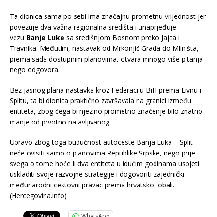
Ta dionica sama po sebi ima značajnu prometnu vrijednost jer
povezuje dva važna regionalna središta i unaprjeđuje
vezu
Banje Luke
sa središnjom Bosnom preko Jajca i
Travnika. Međutim, nastavak od Mrkonjić Grada do Mliništa,
prema sada dostupnim planovima, otvara mnogo više pitanja
nego odgovora.
Bez jasnog plana nastavka kroz Federaciju BiH prema Livnu i
Splitu, ta bi dionica praktično završavala na granici između
entiteta, zbog čega bi njezino prometno značenje bilo znatno
manje od prvotno najavljivanog.
Upravo zbog toga budućnost autoceste Banja Luka – Split
neće ovisiti samo o planovima Republike Srpske, nego prije
svega o tome hoće li dva entiteta u idućim godinama uspjeti
uskladiti svoje razvojne strategije i dogovoriti zajednički
međunarodni cestovni pravac prema hrvatskoj obali.
(Hercegovina.info)
WhatsApp