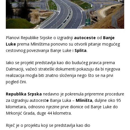
Planovi Republike Srpske o izgradnji
autoceste
od
Banje
Luke
prema Mliništima ponovno su otvorili pitanje mogućeg
cestovnog povezivanja Banje Luke i
Splita
.
Iako se projekt predstavlja kao dio budućeg pravca prema
Dalmaciji, važeći strateški dokumenti pokazuju da bi njegova
realizacija mogla biti znatno složenija nego što se na prvi
pogled čini.
Republika Srpska
nedavno je pokrenula pripremne procedure
za izgradnju autocest
e
Banja Luka –
Mliništa
, duljine oko 95
kilometara, odnosno njezine prve dionice od Banje Luke do
Mrkonjić Grada, duge 44 kilometra.
Riječ je o projektu koji se predstavlja kao dio