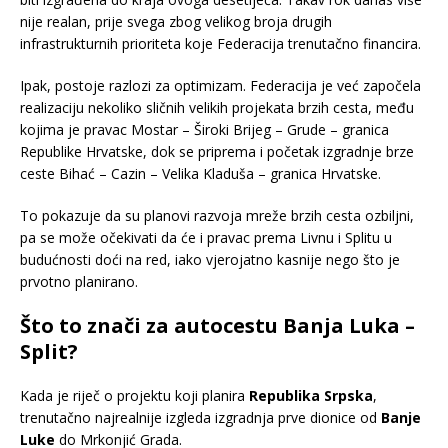
nije realan, prije svega zbog velikog broja drugih
infrastrukturnih prioriteta koje Federacija trenutačno financira.
Ipak, postoje razlozi za optimizam. Federacija je već započela
realizaciju nekoliko sličnih velikih projekata brzih cesta, među
kojima je pravac Mostar – Široki Brijeg – Grude – granica
Republike Hrvatske, dok se priprema i početak izgradnje brze
ceste Bihać – Cazin – Velika Kladuša – granica Hrvatske.
To pokazuje da su planovi razvoja mreže brzih cesta ozbiljni,
pa se može očekivati da će i pravac prema Livnu i Splitu u
budućnosti doći na red, iako vjerojatno kasnije nego što je
prvotno planirano.
Što to znači za autocestu Banja Luka –
Split?
Kada je riječ o projektu koji planira
Republika Srpska
,
trenutačno najrealnije izgleda izgradnja prve dionice od
Banje
Luke
do Mrkonjić Grada.