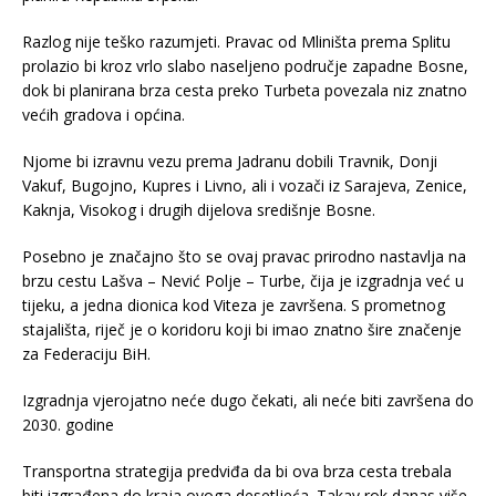
Razlog nije teško razumjeti. Pravac od Mliništa prema Splitu
prolazio bi kroz vrlo slabo naseljeno područje zapadne Bosne,
dok bi planirana brza cesta preko Turbeta povezala niz znatno
većih gradova i općina.
Njome bi izravnu vezu prema Jadranu dobili Travnik, Donji
Vakuf, Bugojno, Kupres i Livno, ali i vozači iz Sarajeva, Zenice,
Kaknja, Visokog i drugih dijelova središnje Bosne.
Posebno je značajno što se ovaj pravac prirodno nastavlja na
brzu cestu Lašva – Nević Polje – Turbe, čija je izgradnja već u
tijeku, a jedna dionica kod Viteza je završena. S prometnog
stajališta, riječ je o koridoru koji bi imao znatno šire značenje
za Federaciju BiH.
Izgradnja vjerojatno neće dugo čekati, ali neće biti završena do
2030. godine
Transportna strategija predviđa da bi ova brza cesta trebala
biti izgrađena do kraja ovoga desetljeća. Takav rok danas više