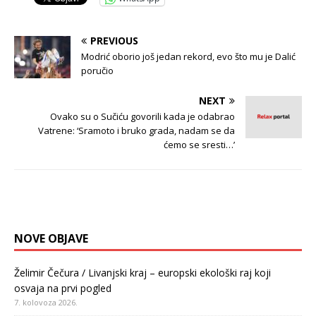
PREVIOUS
Modrić oborio još jedan rekord, evo što mu je Dalić
poručio
NEXT
Ovako su o Sučiću govorili kada je odabrao
Vatrene: ‘Sramoto i bruko grada, nadam se da
ćemo se sresti…’
NOVE OBJAVE
Želimir Čečura / Livanjski kraj – europski ekološki raj koji
osvaja na prvi pogled
7. kolovoza 2026.