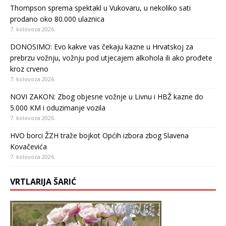
Thompson sprema spektakl u Vukovaru, u nekoliko sati
prodano oko 80.000 ulaznica
7. kolovoza 2026.
DONOSIMO: Evo kakve vas čekaju kazne u Hrvatskoj za
prebrzu vožnju, vožnju pod utjecajem alkohola ili ako prođete
kroz crveno
7. kolovoza 2026.
NOVI ZAKON: Zbog objesne vožnje u Livnu i HBŽ kazne do
5.000 KM i oduzimanje vozila
7. kolovoza 2026.
HVO borci ŽZH traže bojkot Općih izbora zbog Slavena
Kovačevića
7. kolovoza 2026.
VRTLARIJA ŠARIĆ