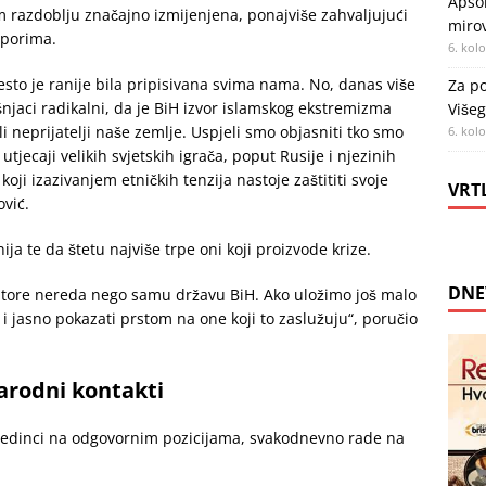
Apsol
 razdoblju značajno izmijenjena, ponajviše zahvaljujući
miro
aporima.
6. kol
esto je ranije bila pripisivana svima nama. No, danas više
Za po
njaci radikalni, da je BiH izvor islamskog ekstremizma
Višeg
li neprijatelji naše zemlje. Uspjeli smo objasniti tko smo
6. kol
tjecaji velikih svjetskih igrača, poput Rusije i njezinih
oji izazivanjem etničkih tenzija nastoje zaštititi svoje
VRT
ović.
ja te da štetu najviše trpe oni koji proizvode krize.
DNE
reatore nereda nego samu državu BiH. Ako uložimo još malo
 jasno pokazati prstom na one koji to zaslužuju“, poručio
narodni kontakti
 pojedinci na odgovornim pozicijama, svakodnevno rade na