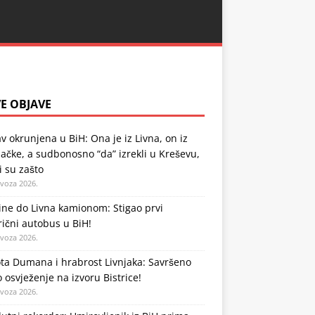
E OBJAVE
v okrunjena u BiH: Ona je iz Livna, on iz
čke, a sudbonosno “da” izrekli u Kreševu,
li su zašto
ovoza 2026.
ne do Livna kamionom: Stigao prvi
rični autobus u BiH!
ovoza 2026.
ta Dumana i hrabrost Livnjaka: Savršeno
o osvježenje na izvoru Bistrice!
ovoza 2026.