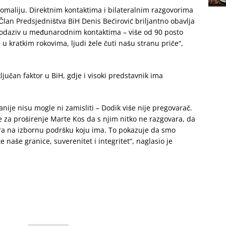
omaliju. Direktnim kontaktima i bilateralnim razgovorima
Član Predsjedništva BiH Denis Bećirović briljantno obavlja
 odaziv u međunarodnim kontaktima – više od 90 posto
u kratkim rokovima, ljudi žele čuti našu stranu priče“,
jučan faktor u BiH, gdje i visoki predstavnik ima
anije nisu mogle ni zamisliti – Dodik više nije pregovarač.
e za proširenje Marte Kos da s njim nitko ne razgovara, da
zira na izbornu podršku koju ima. To pokazuje da smo
e naše granice, suverenitet i integritet“, naglasio je