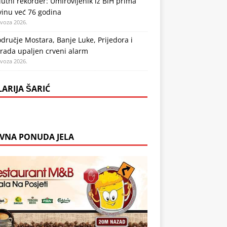
utni rekorder: Umirovljenik iz BiH prima
vinu već 76 godina
ovoza 2026.
dručje Mostara, Banje Luke, Prijedora i
rada upaljen crveni alarm
ovoza 2026.
LARIJA ŠARIĆ
VNA PONUDA JELA