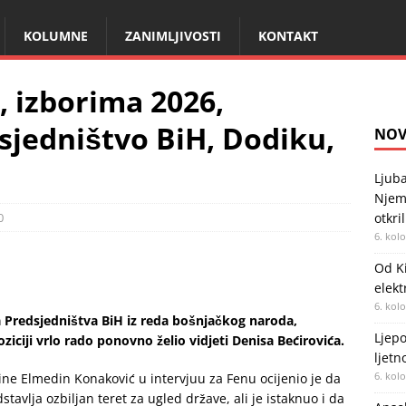
KOLUMNE
ZANIMLJIVOSTI
KONTAKT
, izborima 2026,
sjedništvo BiH, Dodiku,
NOV
Ljuba
Njema
0
otkri
6. kol
Od Ki
elekt
6. kol
 Predsjedništva BiH iz reda bošnjačkog naroda,
Ljepo
ziciji vrlo rado ponovno želio vidjeti Denisa Bećirovića.
ljetn
6. kol
ine Elmedin Konaković u intervjuu za Fenu ocijenio je da
stavlja ozbiljan teret za ugled države, ali je istaknuo i da