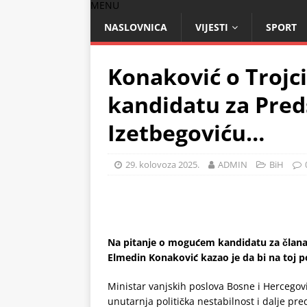
MENU
NASLOVNICA
VIJESTI
SPORT
Konaković o Trojci
kandidatu za Pred
Izetbegoviću…
29. kolovoza 2025.
ADMIN
BiH
Na pitanje o mogućem kandidatu za člana
Elmedin Konaković kazao je da bi na toj po
Ministar vanjskih poslova Bosne i Hercegov
unutarnja politička nestabilnost i dalje pred