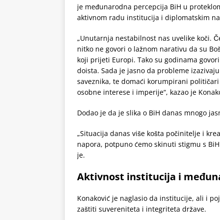
je međunarodna percepcija BiH u proteklom
aktivnom radu institucija i diplomatskim n
„Unutarnja nestabilnost nas uvelike koči. Č
nitko ne govori o lažnom narativu da su Boš
koji prijeti Europi. Tako su godinama govori
doista. Sada je jasno da probleme izazivaju u
saveznika, te domaći korumpirani političari k
osobne interese i imperije“, kazao je Konak
Dodao je da je slika o BiH danas mnogo jasni
„Situacija danas više košta počinitelje i k
napora, potpuno ćemo skinuti stigmu s BiH i
je.
Aktivnost institucija i među
Konaković je naglasio da institucije, ali i
zaštiti suvereniteta i integriteta države.