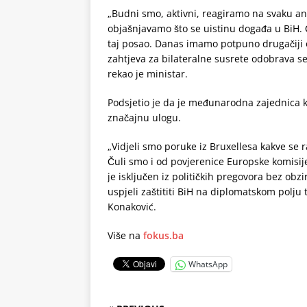
„Budni smo, aktivni, reagiramo na svaku an
objašnjavamo što se uistinu događa u BiH. 
taj posao. Danas imamo potpuno drugačiji
zahtjeva za bilateralne susrete odobrava se 
rekao je ministar.
Podsjetio je da je međunarodna zajednica kl
značajnu ulogu.
„Vidjeli smo poruke iz Bruxellesa kakve se r
Čuli smo i od povjerenice Europske komisij
je isključen iz političkih pregovora bez ob
uspjeli zaštititi BiH na diplomatskom polju t
Konaković.
Više na
fokus.ba
WhatsApp