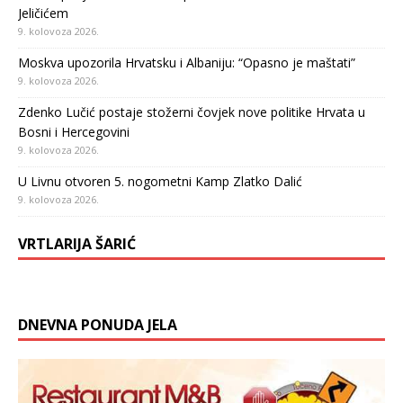
Jeličićem
9. kolovoza 2026.
Moskva upozorila Hrvatsku i Albaniju: “Opasno je maštati”
9. kolovoza 2026.
Zdenko Lučić postaje stožerni čovjek nove politike Hrvata u
Bosni i Hercegovini
9. kolovoza 2026.
U Livnu otvoren 5. nogometni Kamp Zlatko Dalić
9. kolovoza 2026.
VRTLARIJA ŠARIĆ
DNEVNA PONUDA JELA