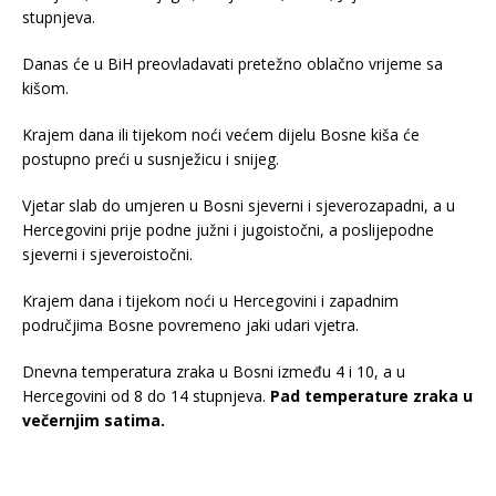
stupnjeva.
Danas će u BiH preovladavati pretežno oblačno vrijeme sa
kišom.
Krajem dana ili tijekom noći većem dijelu Bosne kiša će
postupno preći u susnježicu i snijeg.
Vjetar slab do umjeren u Bosni sjeverni i sjeverozapadni, a u
Hercegovini prije podne južni i jugoistočni, a poslijepodne
sjeverni i sjeveroistočni.
Krajem dana i tijekom noći u Hercegovini i zapadnim
područjima Bosne povremeno jaki udari vjetra.
Dnevna temperatura zraka u Bosni između 4 i 10, a u
Hercegovini od 8 do 14 stupnjeva.
Pad temperature zraka u
večernjim satima.